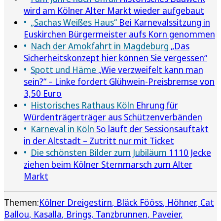
wird am Kölner Alter Markt wieder aufgebaut
„Sachas Weißes Haus“
Bei Karnevalssitzung in
Euskirchen Bürgermeister aufs Korn genommen
Nach der Amokfahrt in Magdeburg
„Das
Sicherheitskonzept hier können Sie vergessen“
Spott und Häme
„Wie verzweifelt kann man
sein?“ – Linke fordert Glühwein-Preisbremse von
3,50 Euro
Historisches Rathaus Köln
Ehrung für
Würdenträgerträger aus Schützenverbänden
Karneval in Köln
So läuft der Sessionsauftakt
in der Altstadt – Zutritt nur mit Ticket
Die schönsten Bilder zum Jubiläum
1110 Jecke
ziehen beim Kölner Sternmarsch zum Alter
Markt
Themen:
Kölner Dreigestirn
Bläck Fööss
Höhner
Cat
Ballou
Kasalla
Brings
Tanzbrunnen
Paveier