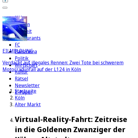
Köln
Region
Freizeit
Restaurants
FC
EILMELDUNG
Panorama
Politik
Verdacht auf illegales Rennen: Zwei Tote bei schwerem
Wirtschaft
Motorradunfall auf der L124 in Köln
Kultur
Rätsel
Newsletter
Startseite
E-Paper
Köln
Alter Markt
Virtual-Reality-Fahrt: Zeitreise
in die Goldenen Zwanziger der