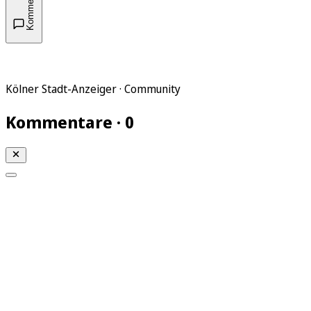
Kommentare
Kölner Stadt-Anzeiger · Community
Kommentare · 0
Mein KStA
Meine Artikel
Meine Region
Meine Newsletter
Mein KStA PLUS
Mein E-Paper