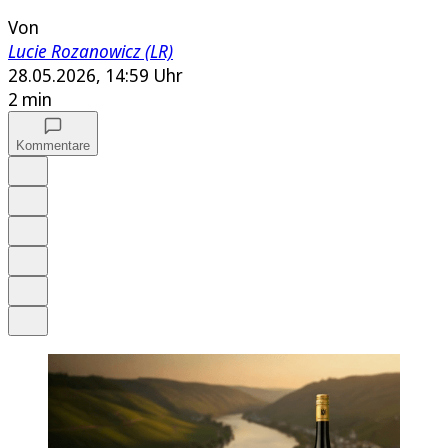
Von
Lucie Rozanowicz (LR)
28.05.2026, 14:59 Uhr
2 min
Kommentare
Auf Google bevorzugen
Anhören
Schrift
Merken
Drucken
Teilen