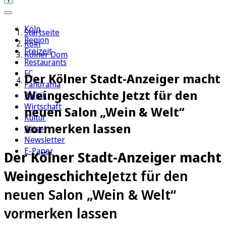
Köln
Startseite
Region
Köln
Freizeit
Kölner Dom
Restaurants
FC
Der Kölner Stadt-Anzeiger macht
Panorama
Weingeschichte Jetzt für den
Politik
Wirtschaft
neuen Salon „Wein & Welt“
Kultur
vormerken lassen
Rätsel
Newsletter
E-Paper
Der Kölner Stadt-Anzeiger macht
Weingeschichte
Jetzt für den
neuen Salon „Wein & Welt“
vormerken lassen