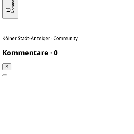
Kommentare
Kölner Stadt-Anzeiger · Community
Kommentare · 0
Mein KStA
Meine Artikel
Meine Region
Meine Newsletter
Mein KStA PLUS
Mein E-Paper