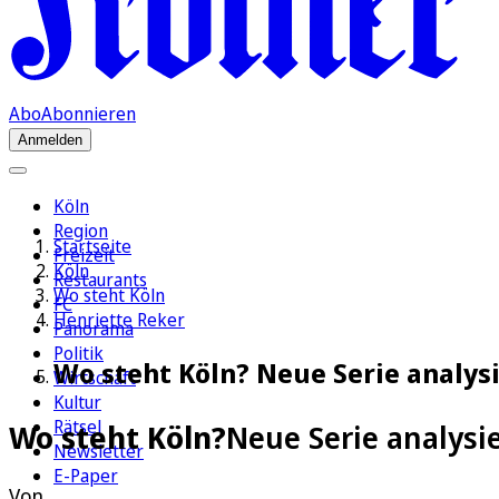
Abo
Abonnieren
Anmelden
Köln
Region
Startseite
Freizeit
Köln
Restaurants
Wo steht Köln
FC
Henriette Reker
Panorama
Politik
Wo steht Köln? Neue Serie analysi
Wirtschaft
Kultur
Rätsel
Wo steht Köln?
Neue Serie analysie
Newsletter
E-Paper
Von