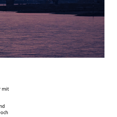
r mit
ind
Doch