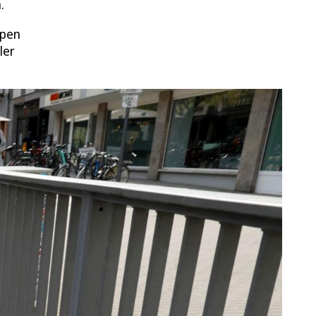
.
ppen
ler