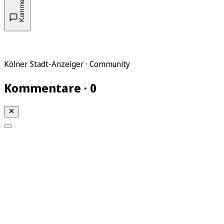
Kommentare
Kölner Stadt-Anzeiger · Community
Kommentare · 0
Mein KStA
Meine Artikel
Meine Region
Meine Newsletter
Mein KStA PLUS
Mein E-Paper