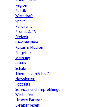
Köln-Spezial
Region
Politik
Wirtschaft
Sport
Panorama
Promis & TV
Freizeit
Gewinnspiele
Kultur & Medien
Ratgeber
Meinung
Green
Schule
Themen von A bis Z
Newsletter
Podcasts
Services und Empfehlungen
Wir helfen
Unsere Partner
E-Paper lesen