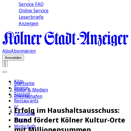
Service FAQ
Online Service
Leserbriefe
Anzeigen
Abo
Abonnieren
Anmelden
Köln
Startseite
Region
Kultur & Medien
Freizeit
Rheinauhafen
Restaurants
FC
Erfolg im Haushaltsausschuss:
Panorama
Bund fördert Kölner Kultur-Orte
Politik
Wirtschaft
mit Millionensummen