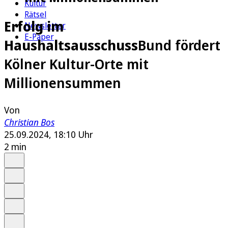
Kultur
Rätsel
Erfolg im
Newsletter
E-Paper
Haushaltsausschuss
Bund fördert
Kölner Kultur-Orte mit
Millionensummen
Von
Christian Bos
25.09.2024, 18:10 Uhr
2 min
Auf Google bevorzugen
Anhören
Schrift
Merken
Drucken