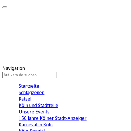
Mein KStA
Meine Artikel
Meine Region
Meine Newsletter
Mein KStA PLUS
Mein E-Paper
Navigation
Startseite
Schlagzeilen
Rätsel
Köln und Stadtteile
Unsere Events
150 Jahre Kölner Stadt-Anzeiger
Karneval in Köln