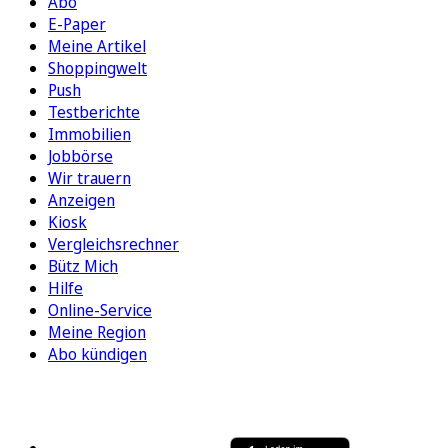
Abo
E-Paper
Meine Artikel
Shoppingwelt
Push
Testberichte
Immobilien
Jobbörse
Wir trauern
Anzeigen
Kiosk
Vergleichsrechner
Bütz Mich
Hilfe
Online-Service
Meine Region
Abo kündigen
FOLGEN SIE UNS
ENTDECKEN SIE UNSERE APP