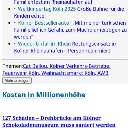
Familienfest im Rheinauhafen auf
Weltkindertag Köln 2025
Große Bühne für die
Kinderrechte
Kölner Bestsellerautor
„Mit meiner türkischen
Familie lief ich Gefahr, zum Macho umerzogen zu
werden“
Wieder Unfall im Rhein
Rettungseinsatz im
Kölner Rheinauhafen – Person reanimiert
Themen:
Cat Ballou
Kölner Verkehrs-Betriebe
Feuerwehr Köln
Weihnachtsmarkt Köln
AWB
Mehr anzeigen
Kosten in Millionenhöhe
127 Schäden – Drehbrücke am Kölner
Schokoladenmuseum muss saniert werden