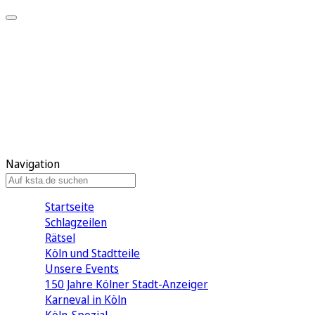
Mein KStA
Meine Artikel
Meine Region
Meine Newsletter
Mein KStA PLUS
Mein E-Paper
Navigation
Startseite
Schlagzeilen
Rätsel
Köln und Stadtteile
Unsere Events
150 Jahre Kölner Stadt-Anzeiger
Karneval in Köln