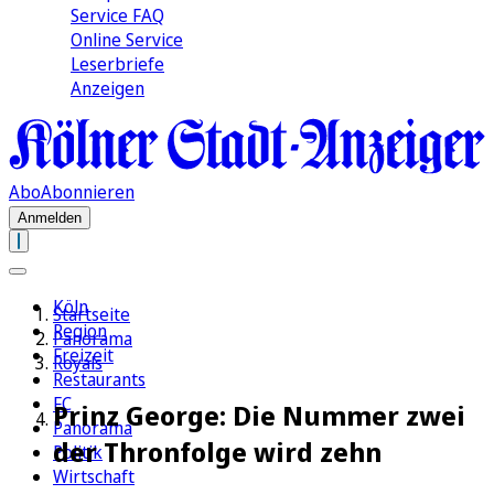
Service FAQ
Online Service
Leserbriefe
Anzeigen
Abo
Abonnieren
Anmelden
Köln
Startseite
Region
Panorama
Freizeit
Royals
Restaurants
FC
Prinz George: Die Nummer zwei
Panorama
der Thronfolge wird zehn
Politik
Wirtschaft