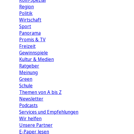
Köln-Spezial
Region
Politik
Wirtschaft
Sport
Panorama
Promis & TV
Freizeit
Gewinnspiele
Kultur & Medien
Ratgeber
Meinung
Green
Schule
Themen von A bis Z
Newsletter
Podcasts
Services und Empfehlungen
Wir helfen
Unsere Partner
E-Paper lesen