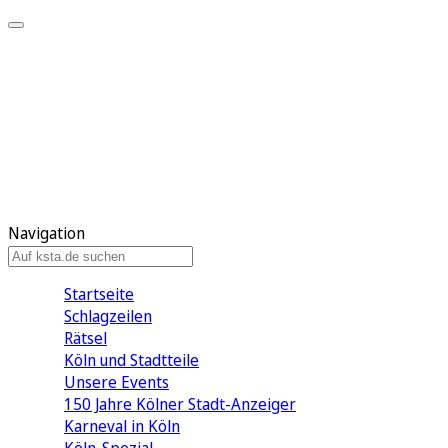
Mein KStA
Meine Artikel
Meine Region
Meine Newsletter
Mein KStA PLUS
Mein E-Paper
Navigation
Startseite
Schlagzeilen
Rätsel
Köln und Stadtteile
Unsere Events
150 Jahre Kölner Stadt-Anzeiger
Karneval in Köln