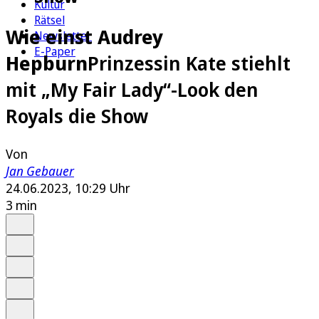
Kultur
Rätsel
Wie einst Audrey
Newsletter
E-Paper
Hepburn
Prinzessin Kate stiehlt
mit „My Fair Lady“-Look den
Royals die Show
Von
Jan Gebauer
24.06.2023, 10:29 Uhr
3 min
Auf Google bevorzugen
Anhören
Schrift
Merken
Drucken