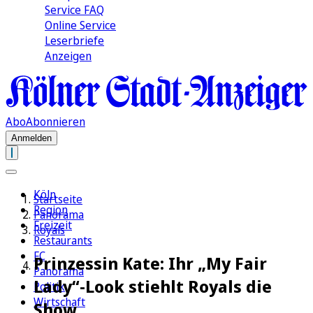
Service FAQ
Online Service
Leserbriefe
Anzeigen
Abo
Abonnieren
Anmelden
Köln
Startseite
Region
Panorama
Freizeit
Royals
Restaurants
FC
Prinzessin Kate: Ihr „My Fair
Panorama
Lady“-Look stiehlt Royals die
Politik
Wirtschaft
Show