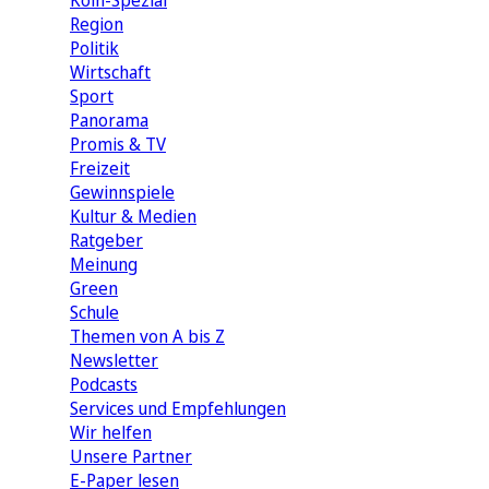
Köln-Spezial
Region
Politik
Wirtschaft
Sport
Panorama
Promis & TV
Freizeit
Gewinnspiele
Kultur & Medien
Ratgeber
Meinung
Green
Schule
Themen von A bis Z
Newsletter
Podcasts
Services und Empfehlungen
Wir helfen
Unsere Partner
E-Paper lesen