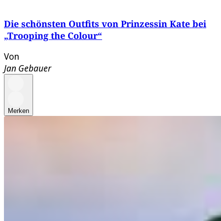
Die schönsten Outfits von Prinzessin Kate bei
„Trooping the Colour“
Von
Jan Gebauer
Merken