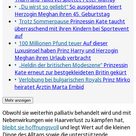
„Du wirst so geliebt“
So ausgelassen feiert
Herzogin Meghan ihren 45. Geburtstag
Trotz Sommerpause
Prinzessin Kate taucht
überraschend mit ihren Kindern bei Sportevent
auf
100 Millionen Pfund teuer
Auf dieser
Luxusinsel haben Prinz Harry und Herzogin
Meghan ihren Urlaub verbracht
„Heldin der britischen Modeszene“
Prinzessin
Kate erneut zur bestgekleideten Britin gekürt
Verlobung bei bulgarischen Royals
Prinz Mirko
heiratet Ärztin Marta Embid
Mehr anzeigen
Obwohl sie weiterhin palliativ behandelt wird und mit
Nebenwirkungen wie Haarverlust zu kämpfen hat,
bleibt sie hoffnungsvoll
und legt Wert auf die kleinen
Dinge des Alltags sowie die unterstützende