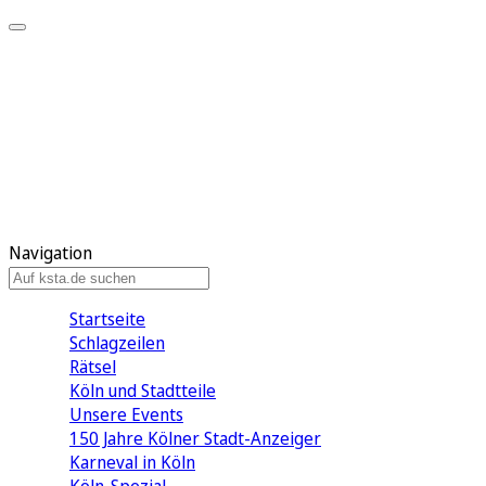
Mein KStA
Meine Artikel
Meine Region
Meine Newsletter
Mein KStA PLUS
Mein E-Paper
Navigation
Startseite
Schlagzeilen
Rätsel
Köln und Stadtteile
Unsere Events
150 Jahre Kölner Stadt-Anzeiger
Karneval in Köln