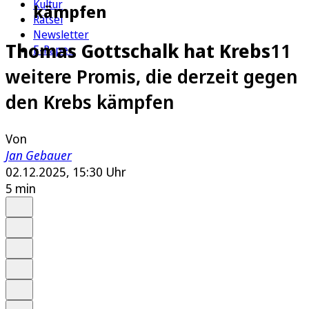
Kultur
kämpfen
Rätsel
Newsletter
Thomas Gottschalk hat Krebs
11
E-Paper
weitere Promis, die derzeit gegen
den Krebs kämpfen
Von
Jan Gebauer
02.12.2025, 15:30 Uhr
5 min
Auf Google bevorzugen
Anhören
Schrift
Merken
Drucken
Teilen