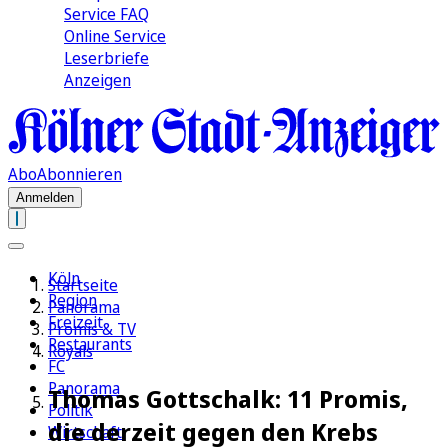
Service FAQ
Online Service
Leserbriefe
Anzeigen
Abo
Abonnieren
Anmelden
Köln
Startseite
Region
Panorama
Freizeit
Promis & TV
Restaurants
Royals
FC
Panorama
Thomas Gottschalk: 11 Promis,
Politik
die derzeit gegen den Krebs
Wirtschaft