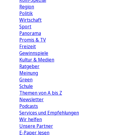
Köln-Spezial
Region
Politik
Wirtschaft
Sport
Panorama
Promis & TV
Freizeit
Gewinnspiele
Kultur & Medien
Ratgeber
Meinung
Green
Schule
Themen von A bis Z
Newsletter
Podcasts
Services und Empfehlungen
Wir helfen
Unsere Partner
E-Paper lesen