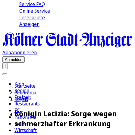
Service FAQ
Online Service
Leserbriefe
Anzeigen
Abo
Abonnieren
Anmelden
Köln
Startseite
Region
Panorama
Freizeit
Royals
Restaurants
FC
Königin Letizia: Sorge wegen
Panorama
schmerzhafter Erkrankung
Politik
Wirtschaft