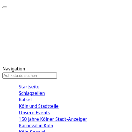
Mein KStA
Meine Artikel
Meine Region
Meine Newsletter
Mein KStA PLUS
Mein E-Paper
Navigation
Startseite
Schlagzeilen
Rätsel
Köln und Stadtteile
Unsere Events
150 Jahre Kölner Stadt-Anzeiger
Karneval in Köln