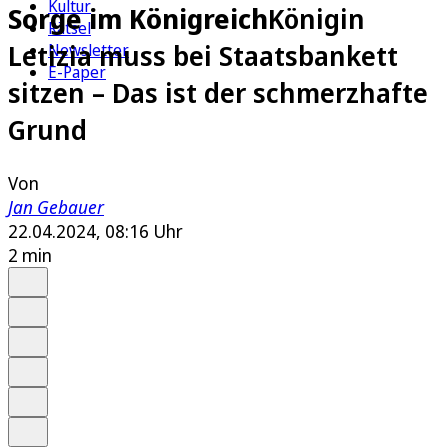
Kultur
Sorge im Königreich
Königin
Rätsel
Letizia muss bei Staatsbankett
Newsletter
E-Paper
sitzen – Das ist der schmerzhafte
Grund
Von
Jan Gebauer
22.04.2024, 08:16 Uhr
2 min
Auf Google bevorzugen
Anhören
Schrift
Merken
Drucken
Teilen