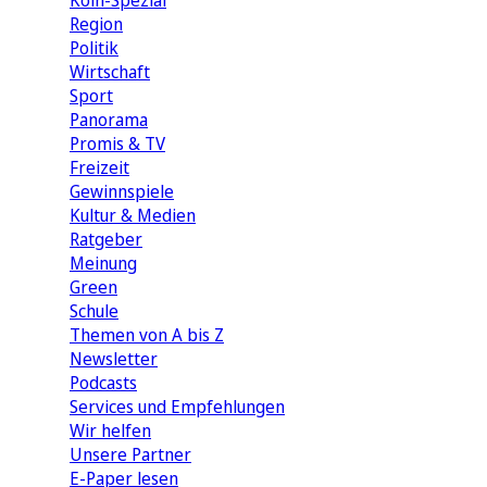
Köln-Spezial
Region
Politik
Wirtschaft
Sport
Panorama
Promis & TV
Freizeit
Gewinnspiele
Kultur & Medien
Ratgeber
Meinung
Green
Schule
Themen von A bis Z
Newsletter
Podcasts
Services und Empfehlungen
Wir helfen
Unsere Partner
E-Paper lesen