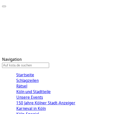
Mein KStA
Meine Artikel
Meine Region
Meine Newsletter
Mein KStA PLUS
Mein E-Paper
Navigation
Startseite
Schlagzeilen
Rätsel
Köln und Stadtteile
Unsere Events
150 Jahre Kölner Stadt-Anzeiger
Karneval in Köln