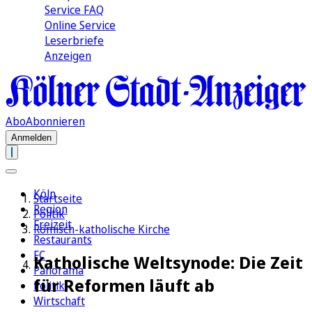
Service FAQ
Online Service
Leserbriefe
Anzeigen
Abo
Abonnieren
Anmelden
Köln
Startseite
Region
Politik
Freizeit
Römisch-katholische Kirche
Restaurants
FC
Katholische Weltsynode: Die Zeit
Panorama
für Reformen läuft ab
Politik
Wirtschaft