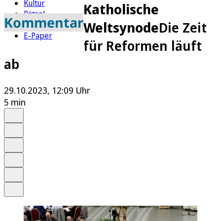
Kultur
Katholische
Rätsel
Kommentar
Weltsynode
Die Zeit
Newsletter
E-Paper
für Reformen läuft
ab
29.10.2023, 12:09 Uhr
5 min
Auf Google bevorzugen
Anhören
Schrift
Merken
Drucken
Teilen