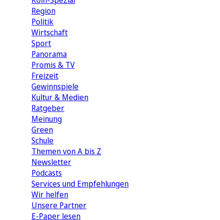
Köln-Spezial
Region
Politik
Wirtschaft
Sport
Panorama
Promis & TV
Freizeit
Gewinnspiele
Kultur & Medien
Ratgeber
Meinung
Green
Schule
Themen von A bis Z
Newsletter
Podcasts
Services und Empfehlungen
Wir helfen
Unsere Partner
E-Paper lesen