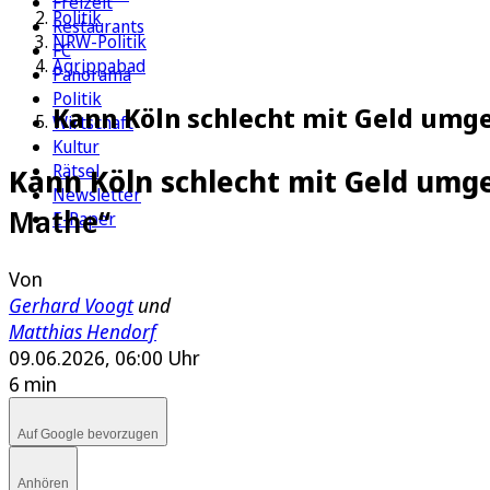
Freizeit
Politik
Restaurants
NRW-Politik
FC
Agrippabad
Panorama
Politik
Kann Köln schlecht mit Geld umge
Wirtschaft
Kultur
Rätsel
Kann Köln schlecht mit Geld umg
Newsletter
Mathe“
E-Paper
Von
Gerhard Voogt
und
Matthias Hendorf
09.06.2026, 06:00 Uhr
6 min
Auf Google bevorzugen
Anhören