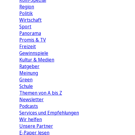
Köln-Spezial
Region
Politik
Wirtschaft
Sport
Panorama
Promis & TV
Freizeit
Gewinnspiele
Kultur & Medien
Ratgeber
Meinung
Green
Schule
Themen von A bis Z
Newsletter
Podcasts
Services und Empfehlungen
Wir helfen
Unsere Partner
E-Paper lesen