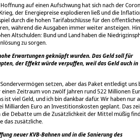
ie Hoffnung auf einen Aufschwung hat sich nach der Coro
Krieg, der Energiepreise explodieren ließ und die Inflati
piel durch die hohen Tarifabschlüsse für den öffentliche
ieren, während die Ausgaben immer weiter ansteigen. Hi
ohen Altschulden: Bund und Land haben die Niedrigzinsp
enlösung zu sorgen.
hohe Erwartungen geknüpft wurden. Das Geld soll für
pten, der Effekt würde verpuffen, weil das Geld auch in
s Sondervermögen setzen, aber das Paket entledigt uns 
r einen Zeitraum von zwölf Jahren rund 522 Millionen Eu
ist viel Geld, und ich bin dankbar dafür. Wir haben nur a
i Milliarden Euro an Investitionskosten geplant. Das ze
ch die Debatte um die Zusätzlichkeit der Mittel müßig fin
e das zusätzliche.
ffung neuer KVB-Bahnen und in die Sanierung des