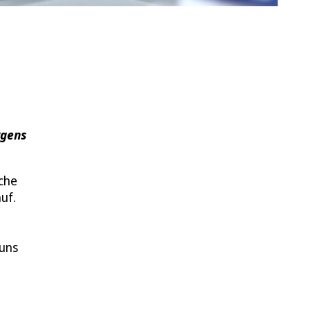
rgens
iche
uf.
 uns