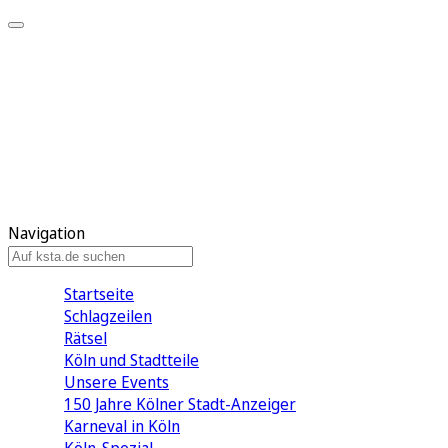
Mein KStA
Meine Artikel
Meine Region
Meine Newsletter
Mein KStA PLUS
Mein E-Paper
Navigation
Startseite
Schlagzeilen
Rätsel
Köln und Stadtteile
Unsere Events
150 Jahre Kölner Stadt-Anzeiger
Karneval in Köln