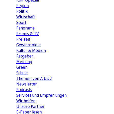
Köln-Spezial
Region
Politik
Wirtschaft
Sport
Panorama
Promis & TV
Freizeit
Gewinnspiele
Kultur & Medien
Ratgeber
Meinung
Green
Schule
Themen von A bis Z
Newsletter
Podcasts
Services und Empfehlungen
Wir helfen
Unsere Partner
E-Paper lesen