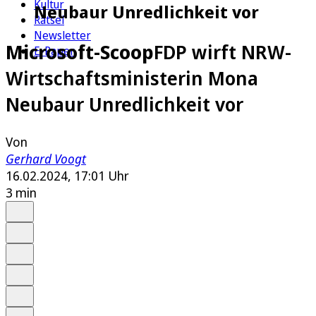
Kultur
Neubaur Unredlichkeit vor
Rätsel
Newsletter
Microsoft-Scoop
FDP wirft NRW-
E-Paper
Wirtschaftsministerin Mona
Neubaur Unredlichkeit vor
Von
Gerhard Voogt
16.02.2024, 17:01 Uhr
3 min
Auf Google bevorzugen
Anhören
Schrift
Merken
Drucken
Teilen