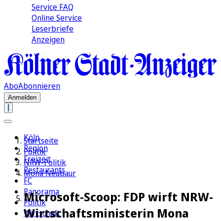
Service FAQ
Online Service
Leserbriefe
Anzeigen
Abo
Abonnieren
Anmelden
Köln
Startseite
Region
Politik
Freizeit
NRW-Politik
Restaurants
Mona Neubaur
FC
Panorama
Microsoft-Scoop: FDP wirft NRW-
Politik
Wirtschaftsministerin Mona
Wirtschaft