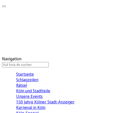
Mein KStA
Meine Artikel
Meine Region
Meine Newsletter
Mein KStA PLUS
Mein E-Paper
Navigation
Startseite
Schlagzeilen
Rätsel
Köln und Stadtteile
Unsere Events
150 Jahre Kölner Stadt-Anzeiger
Karneval in Köln