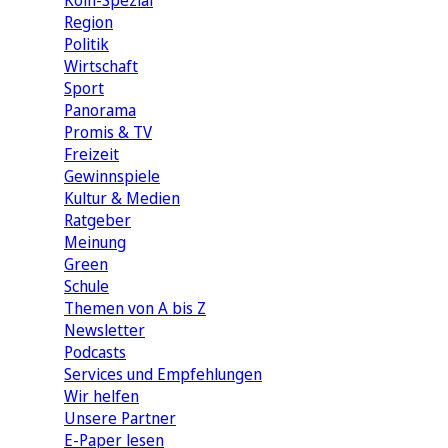
Köln-Spezial
Region
Politik
Wirtschaft
Sport
Panorama
Promis & TV
Freizeit
Gewinnspiele
Kultur & Medien
Ratgeber
Meinung
Green
Schule
Themen von A bis Z
Newsletter
Podcasts
Services und Empfehlungen
Wir helfen
Unsere Partner
E-Paper lesen