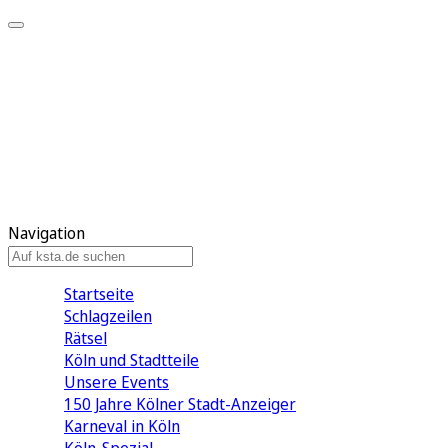
Mein KStA
Meine Artikel
Meine Region
Meine Newsletter
Mein KStA PLUS
Mein E-Paper
Navigation
Startseite
Schlagzeilen
Rätsel
Köln und Stadtteile
Unsere Events
150 Jahre Kölner Stadt-Anzeiger
Karneval in Köln