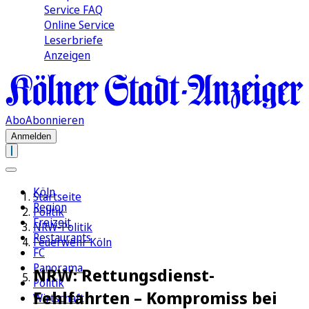
Service FAQ
Online Service
Leserbriefe
Anzeigen
Abo
Abonnieren
Anmelden
Köln
Startseite
Region
Politik
Freizeit
NRW-Politik
Restaurants
Feuerwehr Köln
FC
Panorama
NRW: Rettungsdienst-
Politik
Fehlfahrten – Kompromiss bei
Wirtschaft