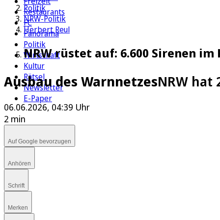
Freizeit
Politik
Restaurants
NRW-Politik
FC
Herbert Reul
Panorama
Politik
NRW rüstet auf: 6.600 Sirenen im
Wirtschaft
Kultur
Rätsel
Ausbau des Warnnetzes
NRW hat 2
Newsletter
E-Paper
06.06.2026, 04:39 Uhr
2 min
Auf Google bevorzugen
Anhören
Schrift
Merken