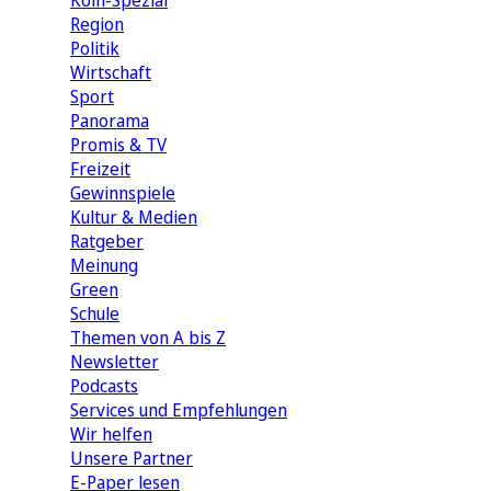
Köln-Spezial
Region
Politik
Wirtschaft
Sport
Panorama
Promis & TV
Freizeit
Gewinnspiele
Kultur & Medien
Ratgeber
Meinung
Green
Schule
Themen von A bis Z
Newsletter
Podcasts
Services und Empfehlungen
Wir helfen
Unsere Partner
E-Paper lesen