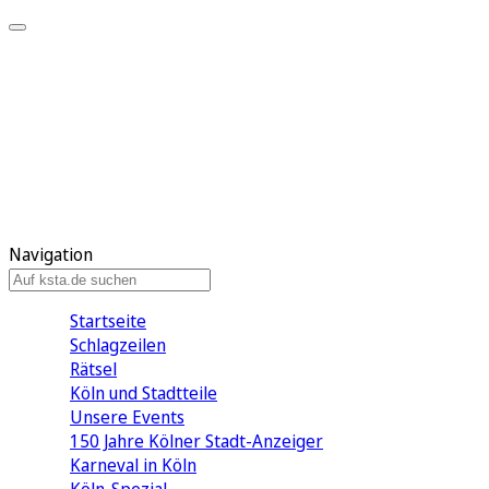
Mein KStA
Meine Artikel
Meine Region
Meine Newsletter
Mein KStA PLUS
Mein E-Paper
Navigation
Startseite
Schlagzeilen
Rätsel
Köln und Stadtteile
Unsere Events
150 Jahre Kölner Stadt-Anzeiger
Karneval in Köln