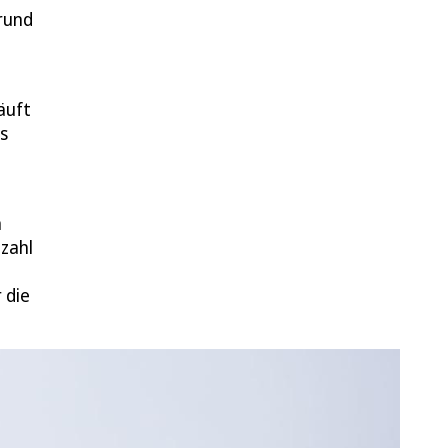
rund
äuft
es
m
nzahl
 die