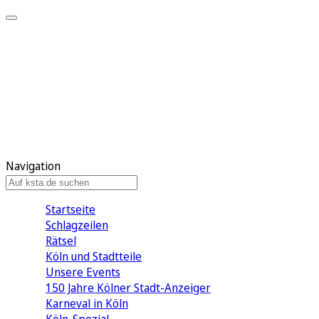
Mein KStA
Meine Artikel
Meine Region
Meine Newsletter
Mein KStA PLUS
Mein E-Paper
Navigation
Startseite
Schlagzeilen
Rätsel
Köln und Stadtteile
Unsere Events
150 Jahre Kölner Stadt-Anzeiger
Karneval in Köln