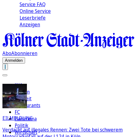
Service FAQ
Online Service
Leserbriefe
Anzeigen
Abo
Abonnieren
Anmelden
Köln
Region
Freizeit
Restaurants
FC
EILMELDUNG
Panorama
Politik
Verdacht auf illegales Rennen: Zwei Tote bei schwerem
Wirtschaft
Motorradunfall auf der L124 in Köln