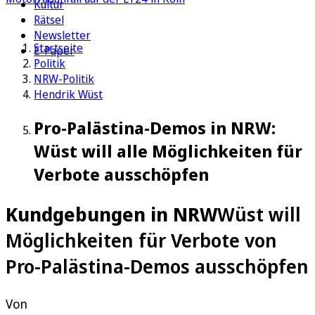
Kultur
Rätsel
Newsletter
Startseite
E-Paper
Politik
NRW-Politik
Hendrik Wüst
Pro-Palästina-Demos in NRW:
Wüst will alle Möglichkeiten für
Verbote ausschöpfen
Kundgebungen in NRW
Wüst will
Möglichkeiten für Verbote von
Pro-Palästina-Demos ausschöpfen
Von