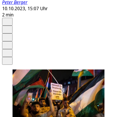
Peter Berger
10.10.2023, 15:07 Uhr
2 min
Auf Google bevorzugen
Anhören
Schrift
Merken
Drucken
Teilen