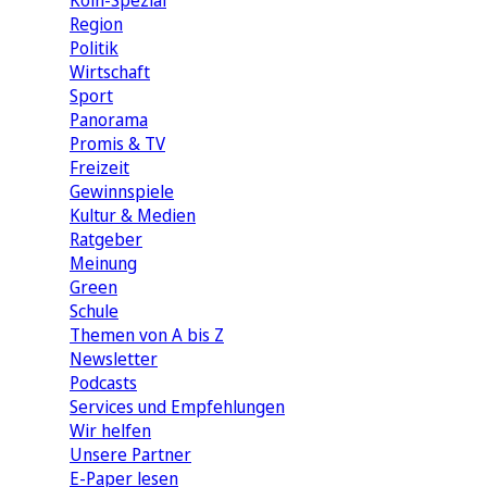
Köln-Spezial
Region
Politik
Wirtschaft
Sport
Panorama
Promis & TV
Freizeit
Gewinnspiele
Kultur & Medien
Ratgeber
Meinung
Green
Schule
Themen von A bis Z
Newsletter
Podcasts
Services und Empfehlungen
Wir helfen
Unsere Partner
E-Paper lesen