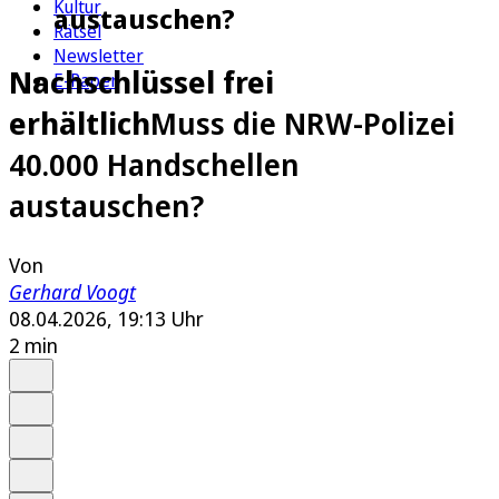
Kultur
austauschen?
Rätsel
Newsletter
Nachschlüssel frei
E-Paper
erhältlich
Muss die NRW-Polizei
40.000 Handschellen
austauschen?
Von
Gerhard Voogt
08.04.2026, 19:13 Uhr
2 min
Auf Google bevorzugen
Anhören
Schrift
Merken