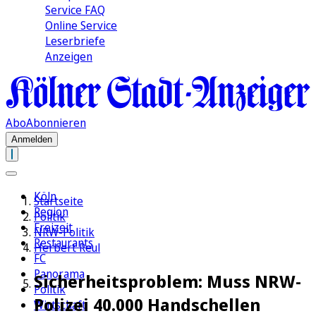
Service FAQ
Online Service
Leserbriefe
Anzeigen
Abo
Abonnieren
Anmelden
Köln
Startseite
Region
Politik
Freizeit
NRW-Politik
Restaurants
Herbert Reul
FC
Panorama
Sicherheitsproblem: Muss NRW-
Politik
Polizei 40.000 Handschellen
Wirtschaft