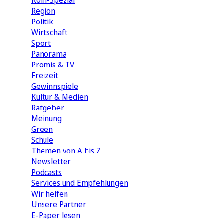
Köln-Spezial
Region
Politik
Wirtschaft
Sport
Panorama
Promis & TV
Freizeit
Gewinnspiele
Kultur & Medien
Ratgeber
Meinung
Green
Schule
Themen von A bis Z
Newsletter
Podcasts
Services und Empfehlungen
Wir helfen
Unsere Partner
E-Paper lesen