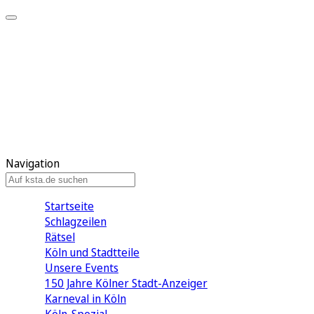
Mein KStA
Meine Artikel
Meine Region
Meine Newsletter
Mein KStA PLUS
Mein E-Paper
Navigation
Startseite
Schlagzeilen
Rätsel
Köln und Stadtteile
Unsere Events
150 Jahre Kölner Stadt-Anzeiger
Karneval in Köln