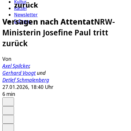
Kultur
zurück
Rätsel
Newsletter
Versagen nach Attentat
NRW-
E-Paper
Ministerin Josefine Paul tritt
zurück
Von
Axel Spilcker
,
Gerhard Voogt
und
Detlef Schmalenberg
27.01.2026, 18:40 Uhr
6 min
Auf Google bevorzugen
Anhören
Schrift
Merken