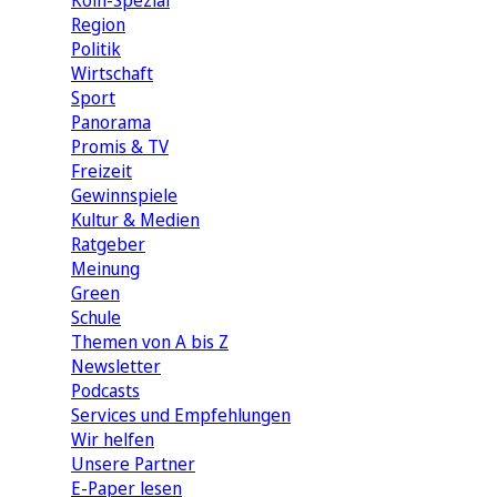
Köln-Spezial
Region
Politik
Wirtschaft
Sport
Panorama
Promis & TV
Freizeit
Gewinnspiele
Kultur & Medien
Ratgeber
Meinung
Green
Schule
Themen von A bis Z
Newsletter
Podcasts
Services und Empfehlungen
Wir helfen
Unsere Partner
E-Paper lesen