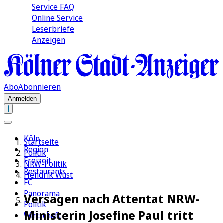
Service FAQ
Online Service
Leserbriefe
Anzeigen
Abo
Abonnieren
Anmelden
Köln
Startseite
Region
Politik
Freizeit
NRW-Politik
Restaurants
Hendrik Wüst
FC
Panorama
Versagen nach Attentat NRW-
Politik
Ministerin Josefine Paul tritt
Wirtschaft