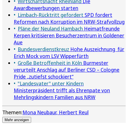
Wirtschaftsnacht Rheinland
Die
Awardbewerbungen starten
Limbach-Rücktritt gefordert
SPD fordert
Reformen nach Korruption im NRW-Strafvollzug
Pläne der Neuland Hambach
Heimatfreunde
Kerpen kritisieren Besucherzentrum in Goldener
Aue
Bundesverdienstkreuz
Hohe Auszeichnung für
Erich Mock vom LSV Wipperfürth
Große Betroffenheit in Köln
Burmester
verurteilt Anschlag auf Berliner CSD – Cologne
Pride „zutiefst schockiert“
"Landesvater" unter Kindern
Ministerpräsident trifft als Ehrenpate von
Mehrlingskindern Familien aus NRW
Themen:
Mona Neubaur
Herbert Reul
Mehr anzeigen