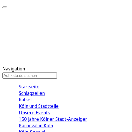
Mein KStA
Meine Artikel
Meine Region
Meine Newsletter
Mein KStA PLUS
Mein E-Paper
Navigation
Startseite
Schlagzeilen
Rätsel
Köln und Stadtteile
Unsere Events
150 Jahre Kölner Stadt-Anzeiger
Karneval in Köln