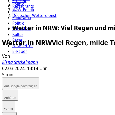
Freizeit
Politik
Restaurants
NRW-Politik
FC
Deutscher Wetterdienst
Panorama
Politik
Wetter in NRW: Viel Regen und m
Wirtschaft
Kultur
Rätsel
Wetter in NRW
Viel Regen, milde 
Newsletter
E-Paper
Von
Elena Stickelmann
02.03.2024, 13:14 Uhr
5 min
Auf Google bevorzugen
Anhören
Schrift