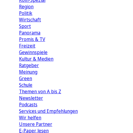
Köln-Spezial
Region
Politik
Wirtschaft
Sport
Panorama
Promis & TV
Freizeit
Gewinnspiele
Kultur & Medien
Ratgeber
Meinung
Green
Schule
Themen von A bis Z
Newsletter
Podcasts
Services und Empfehlungen
Wir helfen
Unsere Partner
E-Paper lesen