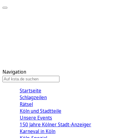
Mein KStA
Meine Artikel
Meine Region
Meine Newsletter
Mein KStA PLUS
Mein E-Paper
Navigation
Startseite
Schlagzeilen
Rätsel
Köln und Stadtteile
Unsere Events
150 Jahre Kölner Stadt-Anzeiger
Karneval in Köln