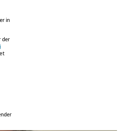
er in
r der
i
et
n
ender