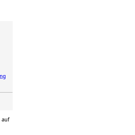
ung
 auf
1