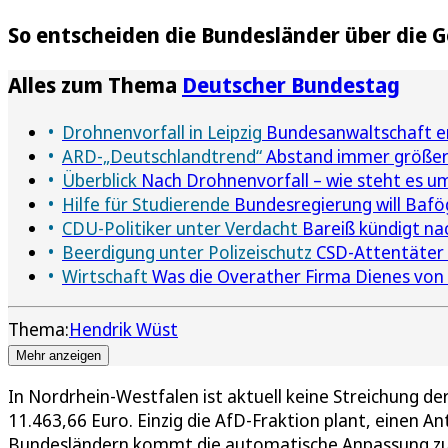
So entscheiden die Bundesländer über die G
Alles zum Thema
Deutscher Bundestag
Drohnenvorfall in Leipzig
Bundesanwaltschaft erm
ARD-„Deutschlandtrend“
Abstand immer größer 
Überblick
Nach Drohnenvorfall – wie steht es um
Hilfe für Studierende
Bundesregierung will Baf
CDU-Politiker unter Verdacht
Bareiß kündigt nac
Beerdigung unter Polizeischutz
CSD-Attentäter i
Wirtschaft
Was die Overather Firma Dienes von 
Thema:
Hendrik Wüst
Mehr anzeigen
In Nordrhein-Westfalen ist aktuell keine Streichung de
11.463,66 Euro. Einzig die AfD-Fraktion plant, einen A
Bundesländern kommt die automatische Anpassung zur