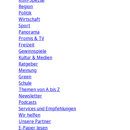
Köln-Spezial
Region
Politik
Wirtschaft
Sport
Panorama
Promis & TV
Freizeit
Gewinnspiele
Kultur & Medien
Ratgeber
Meinung
Green
Schule
Themen von A bis Z
Newsletter
Podcasts
Services und Empfehlungen
Wir helfen
Unsere Partner
E-Paper lesen