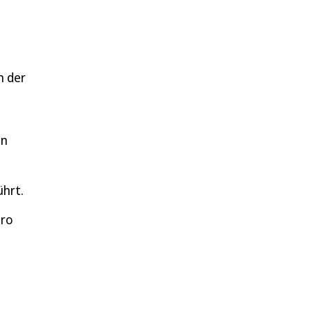
n der
en
ührt.
uro