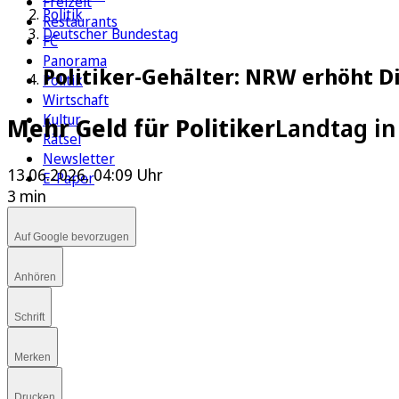
Freizeit
Politik
Restaurants
Deutscher Bundestag
FC
Panorama
Politiker-Gehälter: NRW erhöht D
Politik
Wirtschaft
Kultur
Mehr Geld für Politiker
Landtag in
Rätsel
Newsletter
13.06.2026, 04:09 Uhr
E-Paper
3 min
Auf Google bevorzugen
Anhören
Schrift
Merken
Drucken