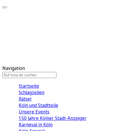
Mein KStA
Meine Artikel
Meine Region
Meine Newsletter
Mein KStA PLUS
Mein E-Paper
Navigation
Startseite
Schlagzeilen
Rätsel
Köln und Stadtteile
Unsere Events
150 Jahre Kölner Stadt-Anzeiger
Karneval in Köln