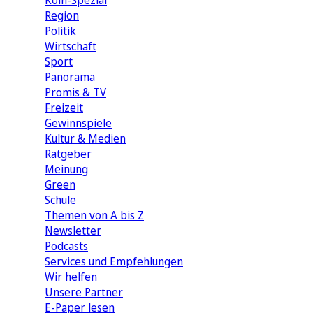
Köln-Spezial
Region
Politik
Wirtschaft
Sport
Panorama
Promis & TV
Freizeit
Gewinnspiele
Kultur & Medien
Ratgeber
Meinung
Green
Schule
Themen von A bis Z
Newsletter
Podcasts
Services und Empfehlungen
Wir helfen
Unsere Partner
E-Paper lesen