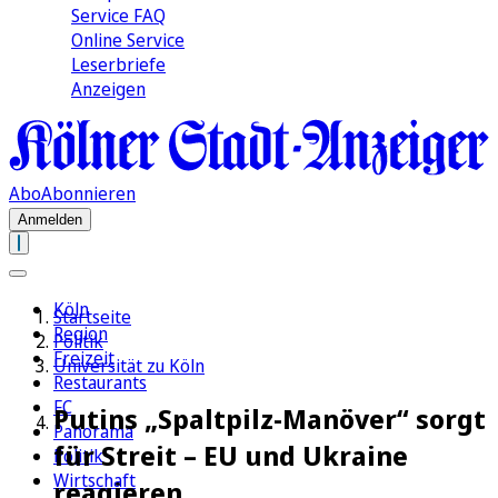
Service FAQ
Online Service
Leserbriefe
Anzeigen
Abo
Abonnieren
Anmelden
Köln
Startseite
Region
Politik
Freizeit
Universität zu Köln
Restaurants
FC
Putins „Spaltpilz-Manöver“ sorgt
Panorama
für Streit – EU und Ukraine
Politik
Wirtschaft
reagieren