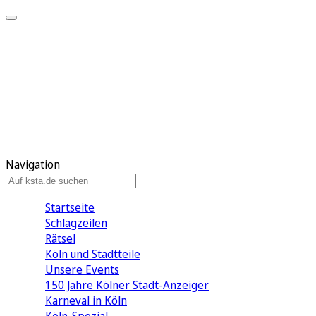
Mein KStA
Meine Artikel
Meine Region
Meine Newsletter
Mein KStA PLUS
Mein E-Paper
Navigation
Startseite
Schlagzeilen
Rätsel
Köln und Stadtteile
Unsere Events
150 Jahre Kölner Stadt-Anzeiger
Karneval in Köln