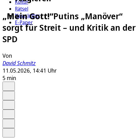
Kultur
Rätsel
„Mein Gott!“
Putins „Manöver“
Newsletter
E-Paper
sorgt für Streit – und Kritik an der
SPD
Von
David Schmitz
11.05.2026, 14:41 Uhr
5 min
Auf Google bevorzugen
Anhören
Schrift
Merken
Drucken
Teilen