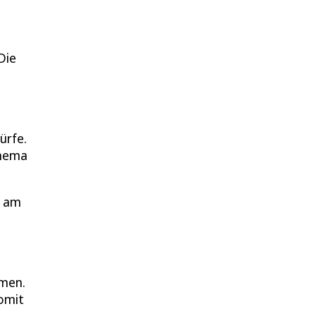
Die
ürfe.
Thema
r am
mmen.
somit