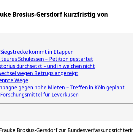
uke Brosius-Gersdorf kurzfristig von
 Siegstrecke kommt in Etappen
 teures Schulessen – Petition gestartet
torius durchsetzt – und in welchen nicht
wechsel wegen Betrugs angezeigt
rennte Wege
mpagne gegen hohe Mieten – Treffen in Köln geplant
 Forschungsmittel für Leverkusen
 Frauke Brosius-Gersdorf zur Bundesverfassungsrichteri