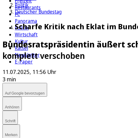
Freizeit
Politik
Restaurants
Deutscher Bundestag
FC
Panorama
Scharfe Kritik nach Eklat im Bun
Politik
Wirtschaft
Kultur
Bundesratspräsidentin äußert sch
Rätsel
komplett verschoben
Newsletter
E-Paper
11.07.2025, 11:56 Uhr
3 min
Auf Google bevorzugen
Anhören
Schrift
Merken