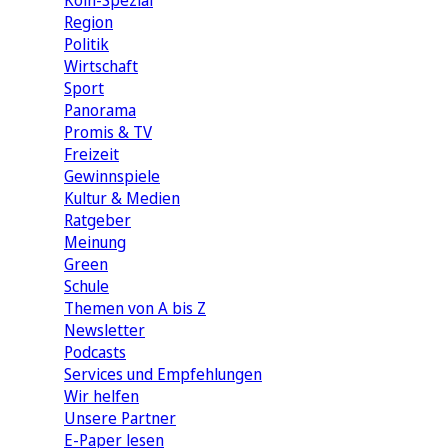
Köln-Spezial
Region
Politik
Wirtschaft
Sport
Panorama
Promis & TV
Freizeit
Gewinnspiele
Kultur & Medien
Ratgeber
Meinung
Green
Schule
Themen von A bis Z
Newsletter
Podcasts
Services und Empfehlungen
Wir helfen
Unsere Partner
E-Paper lesen