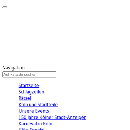
Mein KStA
Meine Artikel
Meine Region
Meine Newsletter
Mein KStA PLUS
Mein E-Paper
Navigation
Startseite
Schlagzeilen
Rätsel
Köln und Stadtteile
Unsere Events
150 Jahre Kölner Stadt-Anzeiger
Karneval in Köln