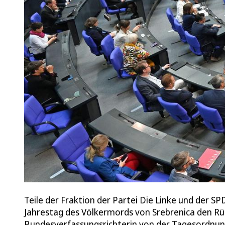
Teile der Fraktion der Partei Die Linke und der 
Jahrestag des Völkermords von Srebrenica den Rüc
Bundesverfassungsrichterin von der Tagesordnun