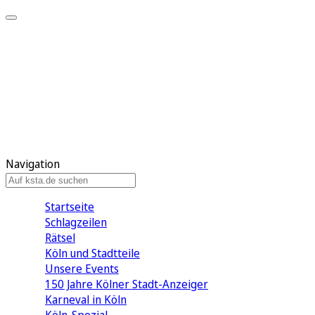
Mein KStA
Meine Artikel
Meine Region
Meine Newsletter
Mein KStA PLUS
Mein E-Paper
Navigation
Startseite
Schlagzeilen
Rätsel
Köln und Stadtteile
Unsere Events
150 Jahre Kölner Stadt-Anzeiger
Karneval in Köln