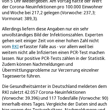
von 5 Uhr wiedergeben. Am Vortag hatte der Wert
der Corona-Neuinfektionen pro 100.000 Einwohner
und Woche bei 217,2 gelegen (Vorwoche: 237,3;
Vormonat: 389,3).
Allerdings liefern diese Angaben nur ein sehr
unvollständiges Bild der Infektionszahlen. Experten
gehen seit einiger Zeit von einer hohen Zahl nicht
vom
RKI
erfasster Fälle aus - vor allem weil bei
weitem nicht alle Infizierten einen PCR-Test machen
lassen. Nur positive PCR-Tests zählen in der Statistik.
Zudem können Nachmeldungen und
Übermittlungsprobleme zur Verzerrung einzelner
Tageswerte führen.
Die Gesundheitsämter in Deutschland meldeten dem
RKI zuletzt 42.057 Corona-Neuinfektionen
(Vorwoche: 39.396) und 117 Todesfälle (Vorwoche: 90)
innerhalb eines Tages. Vergleiche der Daten sind auch
hier wegen des Testverhaltens, Nachmeldungen und