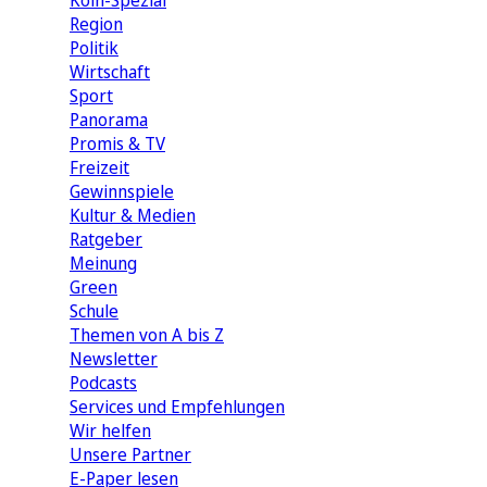
Köln-Spezial
Region
Politik
Wirtschaft
Sport
Panorama
Promis & TV
Freizeit
Gewinnspiele
Kultur & Medien
Ratgeber
Meinung
Green
Schule
Themen von A bis Z
Newsletter
Podcasts
Services und Empfehlungen
Wir helfen
Unsere Partner
E-Paper lesen