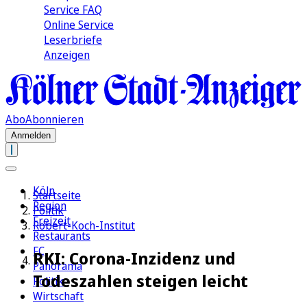
Service FAQ
Online Service
Leserbriefe
Anzeigen
Abo
Abonnieren
Anmelden
Köln
Startseite
Region
Politik
Freizeit
Robert-Koch-Institut
Restaurants
FC
RKI: Corona-Inzidenz und
Panorama
Todeszahlen steigen leicht
Politik
Wirtschaft