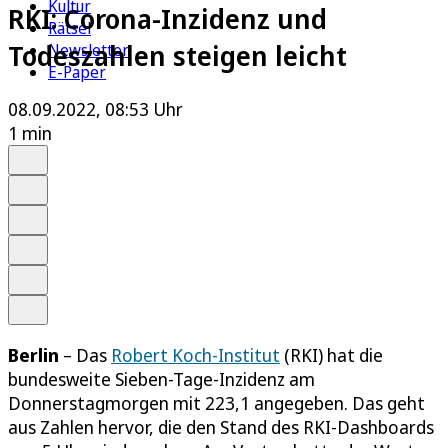
Kultur
RKI: Corona-Inzidenz und
Rätsel
Todeszahlen steigen leicht
Newsletter
E-Paper
08.09.2022, 08:53 Uhr
1 min
Auf Google bevorzugen
Anhören
Schrift
Merken
Drucken
Teilen
Berlin
– Das
Robert Koch-Institut
(RKI) hat die
bundesweite Sieben-Tage-Inzidenz am
Donnerstagmorgen mit 223,1 angegeben. Das geht
aus Zahlen hervor, die den Stand des RKI-Dashboards