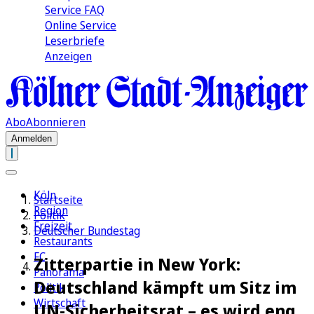
Service FAQ
Online Service
Leserbriefe
Anzeigen
Abo
Abonnieren
Anmelden
Köln
Startseite
Region
Politik
Freizeit
Deutscher Bundestag
Restaurants
FC
Zitterpartie in New York:
Panorama
Deutschland kämpft um Sitz im
Politik
Wirtschaft
UN-Sicherheitsrat – es wird eng