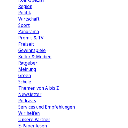
Köln-Spezial
Region
Politik
Wirtschaft
Sport
Panorama
Promis & TV
Freizeit
Gewinnspiele
Kultur & Medien
Ratgeber
Meinung
Green
Schule
Themen von A bis Z
Newsletter
Podcasts
Services und Empfehlungen
Wir helfen
Unsere Partner
E-Paper lesen