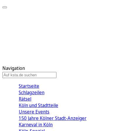
Mein KStA
Meine Artikel
Meine Region
Meine Newsletter
Mein KStA PLUS
Mein E-Paper
Navigation
Startseite
Schlagzeilen
Rätsel
Köln und Stadtteile
Unsere Events
150 Jahre Kölner Stadt-Anzeiger
Karneval in Köln