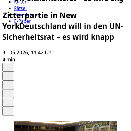
Kultur
Rätsel
Zitterpartie in New
Newsletter
E-Paper
York
Deutschland will in den UN-
Sicherheitsrat – es wird knapp
31.05.2026, 11:42 Uhr
4 min
Auf Google bevorzugen
Anhören
Schrift
Merken
Drucken
Teilen