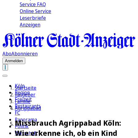
Service FAQ
Online Service
Leserbriefe
Anzeigen
Abo
Abonnieren
Anmelden
Köln
Startseite
Region
Ratgeber
Freizeit
Familie
Restaurants
Agrippabad
FC
Panorama
Missbrauch Agrippabad Köln:
Politik
Wie erkenne ich, ob ein Kind
Wirtschaft