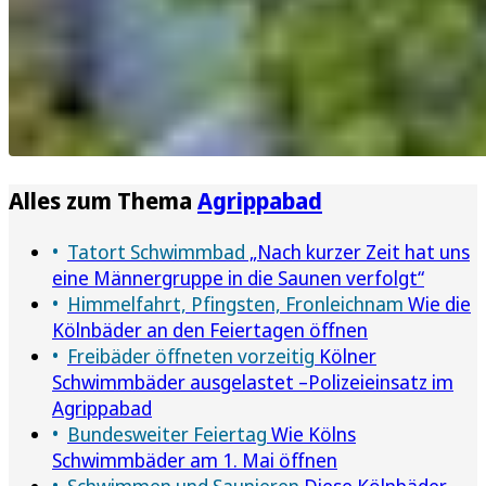
Alles zum Thema
Agrippabad
Tatort Schwimmbad
„Nach kurzer Zeit hat uns
eine Männergruppe in die Saunen verfolgt“
Himmelfahrt, Pfingsten, Fronleichnam
Wie die
Kölnbäder an den Feiertagen öffnen
Freibäder öffneten vorzeitig
Kölner
Schwimmbäder ausgelastet –Polizeieinsatz im
Agrippabad
Bundesweiter Feiertag
Wie Kölns
Schwimmbäder am 1. Mai öffnen
Schwimmen und Saunieren
Diese Kölnbäder