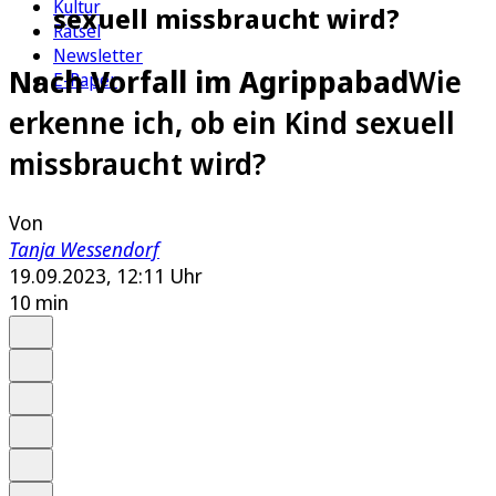
Kultur
sexuell missbraucht wird?
Rätsel
Newsletter
Nach Vorfall im Agrippabad
Wie
E-Paper
erkenne ich, ob ein Kind sexuell
missbraucht wird?
Von
Tanja Wessendorf
19.09.2023, 12:11 Uhr
10 min
Auf Google bevorzugen
Anhören
Schrift
Merken
Drucken
Teilen