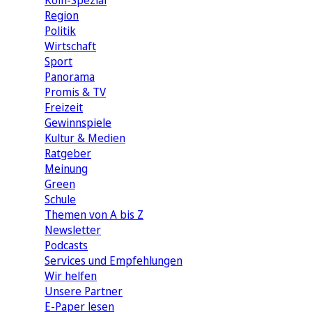
Köln-Spezial
Region
Politik
Wirtschaft
Sport
Panorama
Promis & TV
Freizeit
Gewinnspiele
Kultur & Medien
Ratgeber
Meinung
Green
Schule
Themen von A bis Z
Newsletter
Podcasts
Services und Empfehlungen
Wir helfen
Unsere Partner
E-Paper lesen