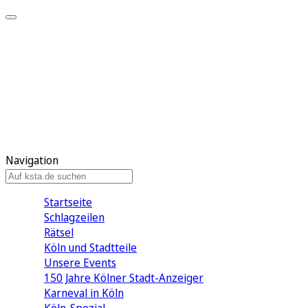
Mein KStA
Meine Artikel
Meine Region
Meine Newsletter
Mein KStA PLUS
Mein E-Paper
Navigation
Startseite
Schlagzeilen
Rätsel
Köln und Stadtteile
Unsere Events
150 Jahre Kölner Stadt-Anzeiger
Karneval in Köln