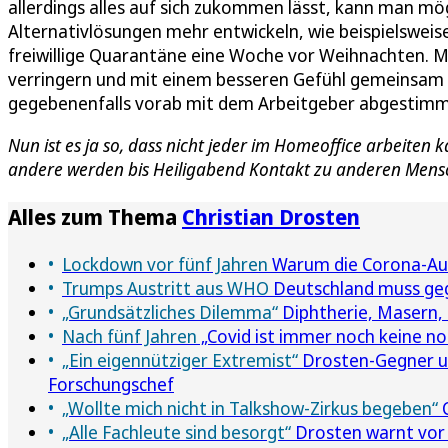
allerdings alles auf sich zukommen lässt, kann man mö
Alternativlösungen mehr entwickeln, wie beispielswei
freiwillige Quarantäne eine Woche vor Weihnachten. M
verringern und mit einem besseren Gefühl gemeinsam mi
gegebenenfalls vorab mit dem Arbeitgeber abgestimm
Nun ist es ja so, dass nicht jeder im Homeoffice arbeiten 
andere werden bis Heiligabend Kontakt zu anderen Men
Alles zum Thema
Christian Drosten
Lockdown vor fünf Jahren
Warum die Corona-Aufa
Trumps Austritt aus WHO
Deutschland muss geg
„Grundsätzliches Dilemma“
Diphtherie, Masern, 
Nach fünf Jahren
„Covid ist immer noch keine n
„Ein eigennütziger Extremist“
Drosten-Gegner und
Forschungschef
„Wollte mich nicht in Talkshow-Zirkus begeben“
C
„Alle Fachleute sind besorgt“
Drosten warnt vor