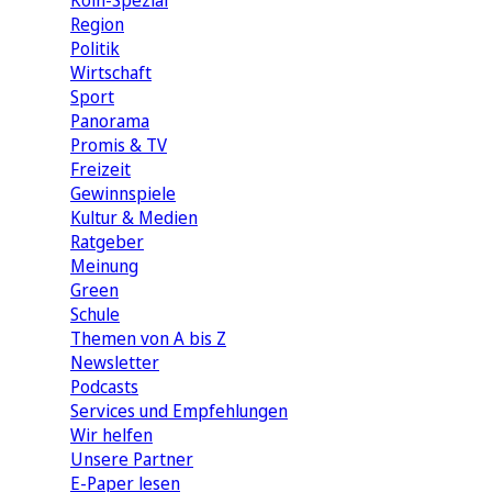
Köln-Spezial
Region
Politik
Wirtschaft
Sport
Panorama
Promis & TV
Freizeit
Gewinnspiele
Kultur & Medien
Ratgeber
Meinung
Green
Schule
Themen von A bis Z
Newsletter
Podcasts
Services und Empfehlungen
Wir helfen
Unsere Partner
E-Paper lesen