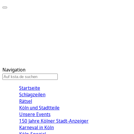
Mein KStA
Meine Artikel
Meine Region
Meine Newsletter
Mein KStA PLUS
Mein E-Paper
Navigation
Startseite
Schlagzeilen
Rätsel
Köln und Stadtteile
Unsere Events
150 Jahre Kölner Stadt-Anzeiger
Karneval in Köln