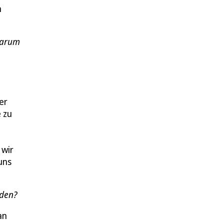
n
 Warum
er
 zu
 wir
uns
eden?
an