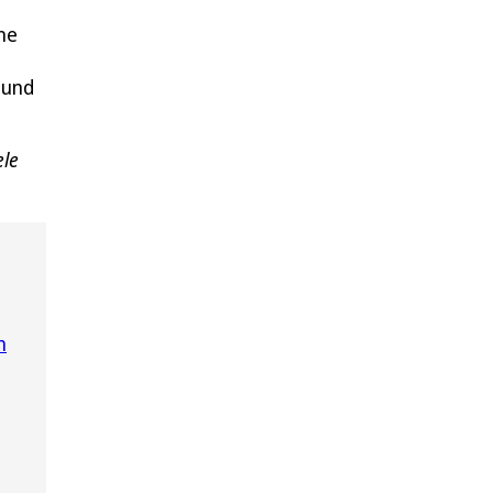
ne
 und
ele
n