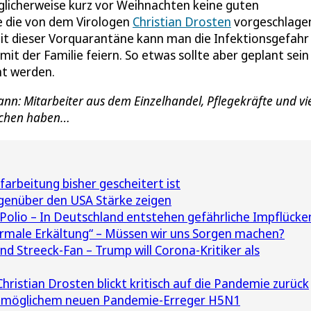
glicherweise kurz vor Weihnachten keine guten
se die von dem Virologen
Christian Drosten
vorgeschlage
it dieser Vorquarantäne kann man die Infektionsgefahr
t der Familie feiern. So etwas sollte aber geplant sein
t werden.
kann: Mitarbeiter aus dem Einzelhandel, Pflegekräfte und vi
schen haben…
rbeitung bisher gescheitert ist
enüber den USA Stärke zeigen
Polio – In Deutschland entstehen gefährliche Impflücke
ormale Erkältung“ – Müssen wir uns Sorgen machen?
 Streeck-Fan – Trump will Corona-Kritiker als
hristian Drosten blickt kritisch auf die Pandemie zurück
 möglichem neuen Pandemie-Erreger H5N1