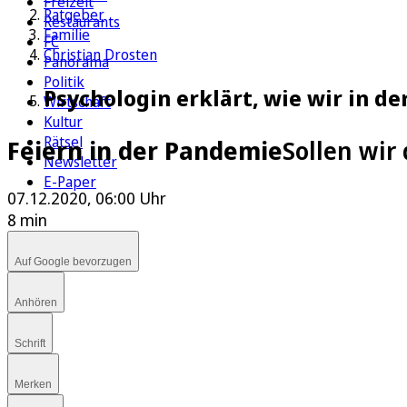
Freizeit
Ratgeber
Restaurants
Familie
FC
Christian Drosten
Panorama
Politik
Psychologin erklärt, wie wir in 
Wirtschaft
Kultur
Rätsel
Feiern in der Pandemie
Sollen wir
Newsletter
E-Paper
07.12.2020, 06:00 Uhr
8 min
Auf Google bevorzugen
Anhören
Schrift
Merken