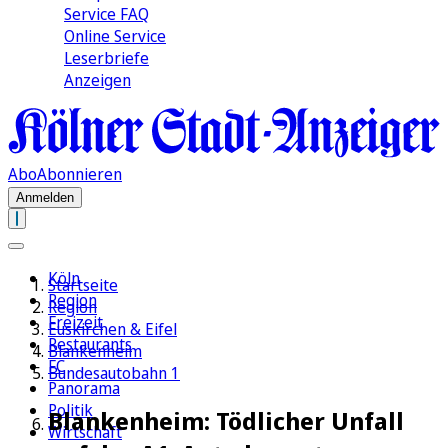
Service FAQ
Online Service
Leserbriefe
Anzeigen
Abo
Abonnieren
Anmelden
Köln
Startseite
Region
Region
Freizeit
Euskirchen & Eifel
Restaurants
Blankenheim
FC
Bundesautobahn 1
Panorama
Politik
Blankenheim: Tödlicher Unfall
Wirtschaft