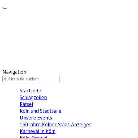
Mein KStA
Meine Artikel
Meine Region
Meine Newsletter
Mein KStA PLUS
Mein E-Paper
Navigation
Startseite
Schlagzeilen
Rätsel
Köln und Stadtteile
Unsere Events
150 Jahre Kölner Stadt-Anzeiger
Karneval in Köln