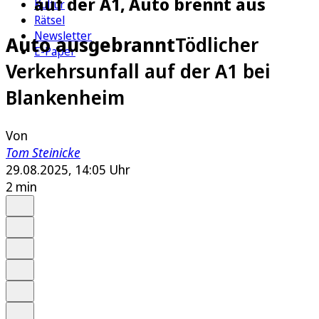
auf der A1, Auto brennt aus
Kultur
Rätsel
Newsletter
Auto ausgebrannt
Tödlicher
E-Paper
Verkehrsunfall auf der A1 bei
Blankenheim
Von
Tom Steinicke
29.08.2025, 14:05 Uhr
2 min
Auf Google bevorzugen
Anhören
Schrift
Merken
Drucken
Teilen