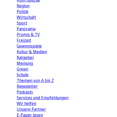
Köln-Spezial
Region
Politik
Wirtschaft
Sport
Panorama
Promis & TV
Freizeit
Gewinnspiele
Kultur & Medien
Ratgeber
Meinung
Green
Schule
Themen von A bis Z
Newsletter
Podcasts
Services und Empfehlungen
Wir helfen
Unsere Partner
E-Paper lesen