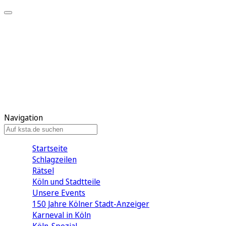
Mein KStA
Meine Artikel
Meine Region
Meine Newsletter
Mein KStA PLUS
Mein E-Paper
Navigation
Startseite
Schlagzeilen
Rätsel
Köln und Stadtteile
Unsere Events
150 Jahre Kölner Stadt-Anzeiger
Karneval in Köln