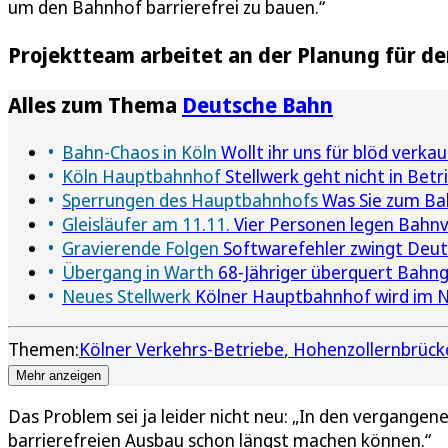
um den Bahnhof barrierefrei zu bauen.“
Projektteam arbeitet an der Planung für de
Alles zum Thema
Deutsche Bahn
Bahn-Chaos in Köln
Wollt ihr uns für blöd verka
Köln Hauptbahnhof
Stellwerk geht nicht in Bet
Sperrungen des Hauptbahnhofs
Was Sie zum Ba
Gleisläufer am 11.11.
Vier Personen legen Bahnv
Gravierende Folgen
Softwarefehler zwingt Deuts
Übergang in Warth
68-Jähriger überquert Bahngl
Neues Stellwerk
Kölner Hauptbahnhof wird im N
Themen:
Kölner Verkehrs-Betriebe
Hohenzollernbrück
Mehr anzeigen
Das Problem sei ja leider nicht neu: „In den vergangen
barrierefreien Ausbau schon längst machen können.“