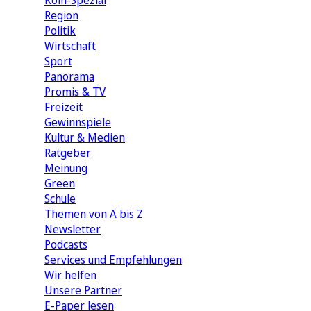
Köln-Spezial
Region
Politik
Wirtschaft
Sport
Panorama
Promis & TV
Freizeit
Gewinnspiele
Kultur & Medien
Ratgeber
Meinung
Green
Schule
Themen von A bis Z
Newsletter
Podcasts
Services und Empfehlungen
Wir helfen
Unsere Partner
E-Paper lesen