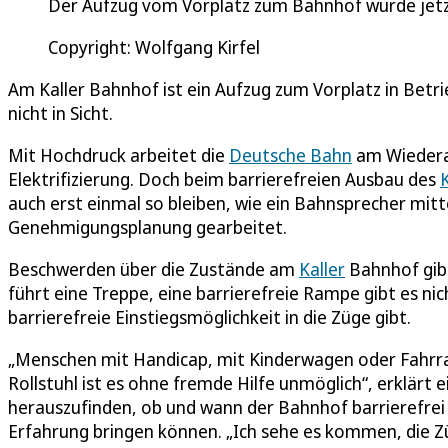
Der Aufzug vom Vorplatz zum Bahnhof wurde jet
Copyright: Wolfgang Kirfel
Am Kaller Bahnhof ist ein Aufzug zum Vorplatz in Betri
nicht in Sicht.
Mit Hochdruck arbeitet die
Deutsche Bahn
am Wieder
Elektrifizierung. Doch beim barrierefreien Ausbau des
auch erst einmal so bleiben, wie ein Bahnsprecher mitt
Genehmigungsplanung gearbeitet.
Beschwerden über die Zustände am
Kaller
Bahnhof gibt
führt eine Treppe, eine barrierefreie Rampe gibt es nic
barrierefreie Einstiegsmöglichkeit in die Züge gibt.
„Menschen mit Handicap, mit Kinderwagen oder Fahrra
Rollstuhl ist es ohne fremde Hilfe unmöglich“, erklärt e
herauszufinden, ob und wann der Bahnhof barrierefrei 
Erfahrung bringen können. „Ich sehe es kommen, die Z