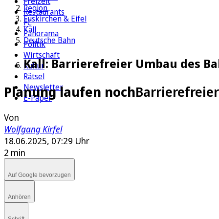
Freizeit
Region
Restaurants
Euskirchen & Eifel
FC
Kall
Panorama
Deutsche Bahn
Politik
Wirtschaft
Kall: Barrierefreier Umbau des Ba
Kultur
Rätsel
Newsletter
Planung laufen noch
Barrierefreie
E-Paper
Von
Wolfgang Kirfel
18.06.2025, 07:29 Uhr
2 min
Auf Google bevorzugen
Anhören