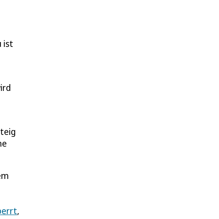
 ist
ird
teig
ne
nem
perrt
,