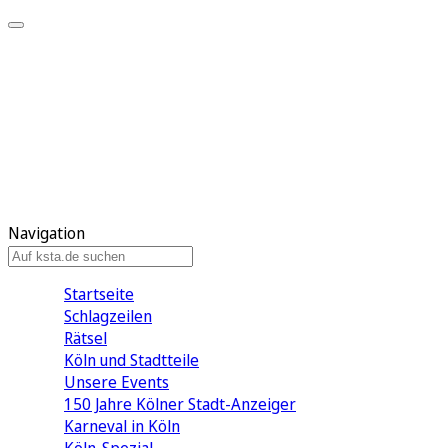
Mein KStA
Meine Artikel
Meine Region
Meine Newsletter
Mein KStA PLUS
Mein E-Paper
Navigation
Startseite
Schlagzeilen
Rätsel
Köln und Stadtteile
Unsere Events
150 Jahre Kölner Stadt-Anzeiger
Karneval in Köln