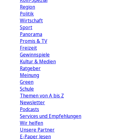
Köln-Spezial
Region
Politik
Wirtschaft
Sport
Panorama
Promis & TV
Freizeit
Gewinnspiele
Kultur & Medien
Ratgeber
Meinung
Green
Schule
Themen von A bis Z
Newsletter
Podcasts
Services und Empfehlungen
Wir helfen
Unsere Partner
E-Paper lesen