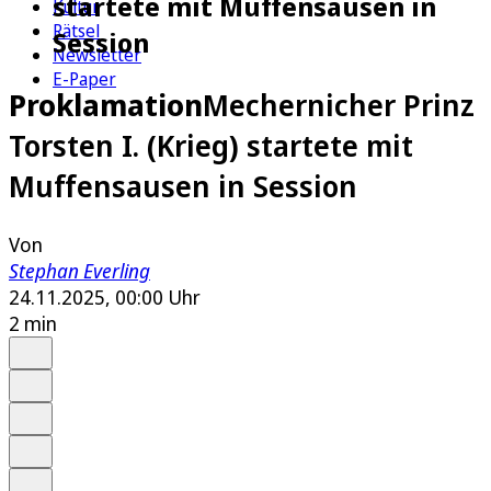
startete mit Muffensausen in
Kultur
Rätsel
Session
Newsletter
E-Paper
Proklamation
Mechernicher Prinz
Torsten I. (Krieg) startete mit
Muffensausen in Session
Von
Stephan Everling
24.11.2025, 00:00 Uhr
2 min
Auf Google bevorzugen
Anhören
Schrift
Merken
Drucken