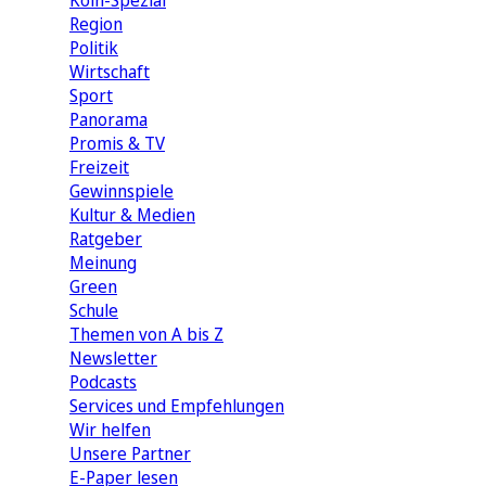
Köln-Spezial
Region
Politik
Wirtschaft
Sport
Panorama
Promis & TV
Freizeit
Gewinnspiele
Kultur & Medien
Ratgeber
Meinung
Green
Schule
Themen von A bis Z
Newsletter
Podcasts
Services und Empfehlungen
Wir helfen
Unsere Partner
E-Paper lesen