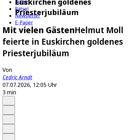
Euskirchen goldenes
Kultur
Rätsel
Priesterjubiläum
Newsletter
E-Paper
Mit vielen Gästen
Helmut Moll
feierte in Euskirchen goldenes
Priesterjubiläum
Von
Cedric Arndt
07.07.2026, 12:05 Uhr
3 min
Auf Google bevorzugen
Anhören
Schrift
Merken
Drucken