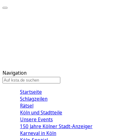
Mein KStA
Meine Artikel
Meine Region
Meine Newsletter
Mein KStA PLUS
Mein E-Paper
Navigation
Startseite
Schlagzeilen
Rätsel
Köln und Stadtteile
Unsere Events
150 Jahre Kölner Stadt-Anzeiger
Karneval in Köln