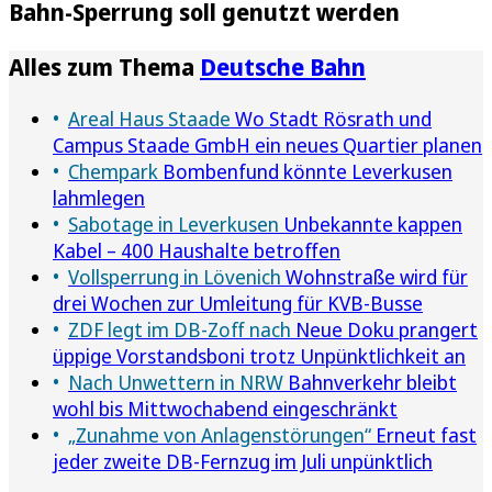
Bahn-Sperrung soll genutzt werden
Alles zum Thema
Deutsche Bahn
Areal Haus Staade
Wo Stadt Rösrath und
Campus Staade GmbH ein neues Quartier planen
Chempark
Bombenfund könnte Leverkusen
lahmlegen
Sabotage in Leverkusen
Unbekannte kappen
Kabel – 400 Haushalte betroffen
Vollsperrung in Lövenich
Wohnstraße wird für
drei Wochen zur Umleitung für KVB-Busse
ZDF legt im DB-Zoff nach
Neue Doku prangert
üppige Vorstandsboni trotz Unpünktlichkeit an
Nach Unwettern in NRW
Bahnverkehr bleibt
wohl bis Mittwochabend eingeschränkt
„Zunahme von Anlagenstörungen“
Erneut fast
jeder zweite DB-Fernzug im Juli unpünktlich