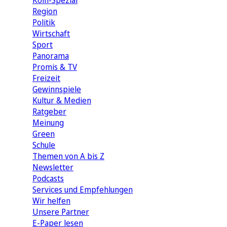
Köln-Spezial
Region
Politik
Wirtschaft
Sport
Panorama
Promis & TV
Freizeit
Gewinnspiele
Kultur & Medien
Ratgeber
Meinung
Green
Schule
Themen von A bis Z
Newsletter
Podcasts
Services und Empfehlungen
Wir helfen
Unsere Partner
E-Paper lesen