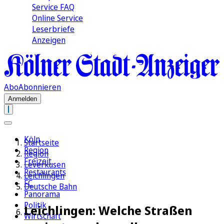
Service FAQ
Online Service
Leserbriefe
Anzeigen
Abo
Abonnieren
Anmelden
Köln
Startseite
Region
Region
Freizeit
Leverkusen
Restaurants
Leichlingen
FC
Deutsche Bahn
Panorama
Politik
Leichlingen: Welche Straßen
Wirtschaft