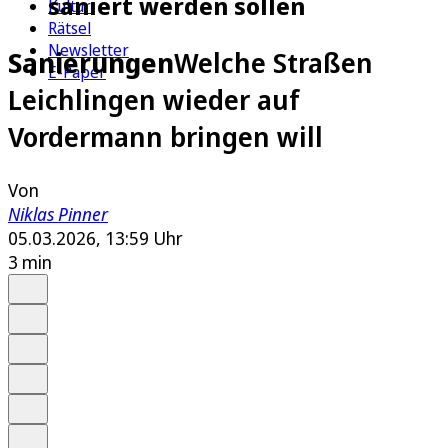
saniert werden sollen
Kultur
Rätsel
Newsletter
Sanierungen
Welche Straßen
E-Paper
Leichlingen wieder auf
Vordermann bringen will
Von
Niklas Pinner
05.03.2026, 13:59 Uhr
3 min
Auf Google bevorzugen
Anhören
Schrift
Merken
Drucken
Teilen