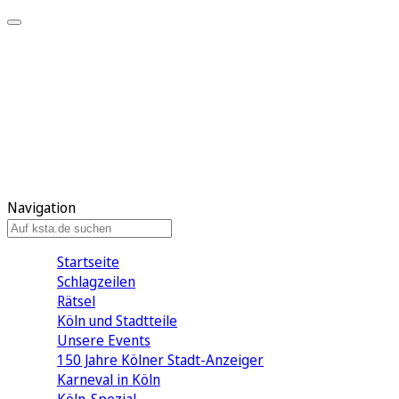
Mein KStA
Meine Artikel
Meine Region
Meine Newsletter
Mein KStA PLUS
Mein E-Paper
Navigation
Startseite
Schlagzeilen
Rätsel
Köln und Stadtteile
Unsere Events
150 Jahre Kölner Stadt-Anzeiger
Karneval in Köln