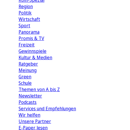
Köln-Spezial
Region
Politik
Wirtschaft
Sport
Panorama
Promis & TV
Freizeit
Gewinnspiele
Kultur & Medien
Ratgeber
Meinung
Green
Schule
Themen von A bis Z
Newsletter
Podcasts
Services und Empfehlungen
Wir helfen
Unsere Partner
E-Paper lesen