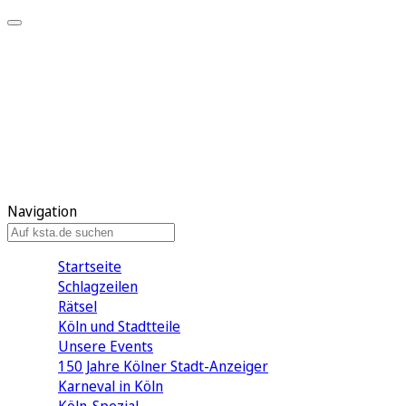
Mein KStA
Meine Artikel
Meine Region
Meine Newsletter
Mein KStA PLUS
Mein E-Paper
Navigation
Startseite
Schlagzeilen
Rätsel
Köln und Stadtteile
Unsere Events
150 Jahre Kölner Stadt-Anzeiger
Karneval in Köln