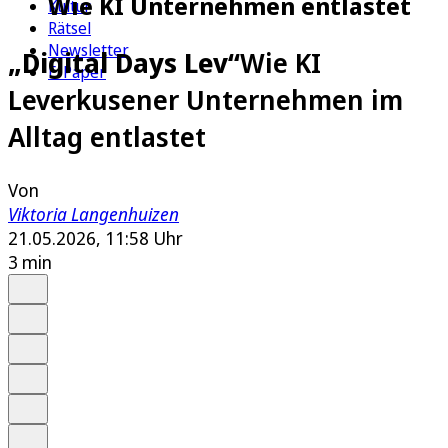
Wie KI Unternehmen entlastet
Kultur
Rätsel
Newsletter
„Digital Days Lev“
Wie KI
E-Paper
Leverkusener Unternehmen im
Alltag entlastet
Von
Viktoria Langenhuizen
21.05.2026, 11:58 Uhr
3 min
Auf Google bevorzugen
Anhören
Schrift
Merken
Drucken
Teilen