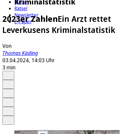
Kriminalstatistik
Kultur
Rätsel
Newsletter
2023er Zahlen
Ein Arzt rettet
E-Paper
Leverkusens Kriminalstatistik
Von
Thomas Käding
03.04.2024, 14:03 Uhr
3 min
Auf Google bevorzugen
Anhören
Schrift
Merken
Drucken
Teilen