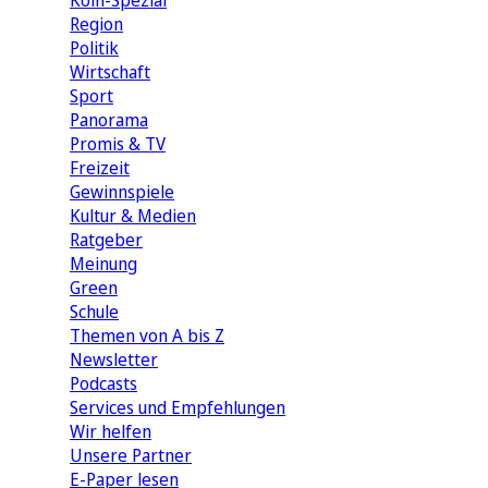
Köln-Spezial
Region
Politik
Wirtschaft
Sport
Panorama
Promis & TV
Freizeit
Gewinnspiele
Kultur & Medien
Ratgeber
Meinung
Green
Schule
Themen von A bis Z
Newsletter
Podcasts
Services und Empfehlungen
Wir helfen
Unsere Partner
E-Paper lesen