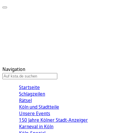
Mein KStA
Meine Artikel
Meine Region
Meine Newsletter
Mein KStA PLUS
Mein E-Paper
Navigation
Startseite
Schlagzeilen
Rätsel
Köln und Stadtteile
Unsere Events
150 Jahre Kölner Stadt-Anzeiger
Karneval in Köln