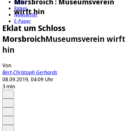
Morsbroich : Museumsverein
Kultur
Rätsel
wirft hin
Newsletter
E-Paper
Eklat um Schloss
Morsbroich
Museumsverein wirft
hin
Von
Bert-Christoph Gerhards
08.09.2019, 04:09 Uhr
3 min
Auf Google bevorzugen
Anhören
Schrift
Merken
Drucken