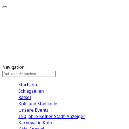
Mein KStA
Meine Artikel
Meine Region
Meine Newsletter
Mein KStA PLUS
Mein E-Paper
Navigation
Startseite
Schlagzeilen
Rätsel
Köln und Stadtteile
Unsere Events
150 Jahre Kölner Stadt-Anzeiger
Karneval in Köln