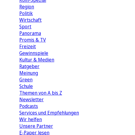
Köln-Spezial
Region
Politik
Wirtschaft
Sport
Panorama
Promis & TV
Freizeit
Gewinnspiele
Kultur & Medien
Ratgeber
Meinung
Green
Schule
Themen von A bis Z
Newsletter
Podcasts
Services und Empfehlungen
Wir helfen
Unsere Partner
E-Paper lesen