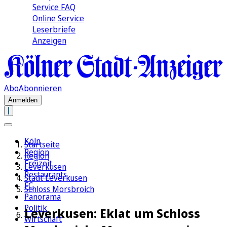
Service FAQ
Online Service
Leserbriefe
Anzeigen
Abo
Abonnieren
Anmelden
Köln
Startseite
Region
Region
Freizeit
Leverkusen
Restaurants
Stadt Leverkusen
FC
Schloss Morsbroich
Panorama
Politik
Leverkusen: Eklat um Schloss
Wirtschaft