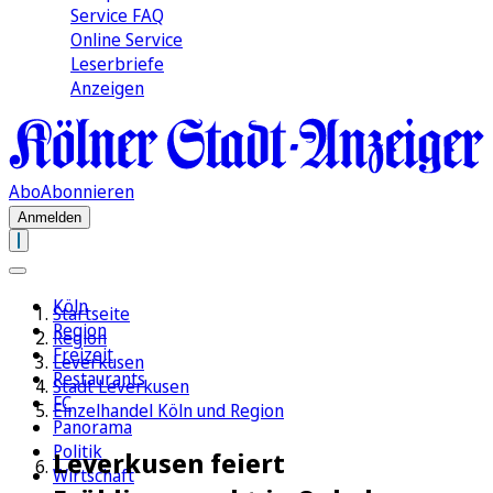
Service FAQ
Online Service
Leserbriefe
Anzeigen
Abo
Abonnieren
Anmelden
Köln
Startseite
Region
Region
Freizeit
Leverkusen
Restaurants
Stadt Leverkusen
FC
Einzelhandel Köln und Region
Panorama
Politik
Leverkusen feiert
Wirtschaft