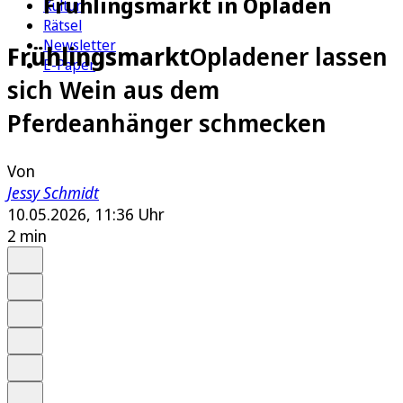
Frühlingsmarkt in Opladen
Kultur
Rätsel
Newsletter
Frühlingsmarkt
Opladener lassen
E-Paper
sich Wein aus dem
Pferdeanhänger schmecken
Von
Jessy Schmidt
10.05.2026, 11:36 Uhr
2 min
Auf Google bevorzugen
Anhören
Schrift
Merken
Drucken
Teilen