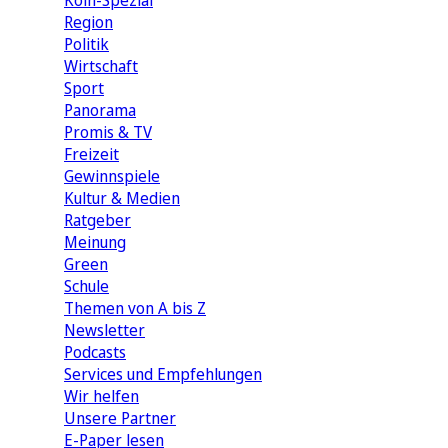
Köln-Spezial
Region
Politik
Wirtschaft
Sport
Panorama
Promis & TV
Freizeit
Gewinnspiele
Kultur & Medien
Ratgeber
Meinung
Green
Schule
Themen von A bis Z
Newsletter
Podcasts
Services und Empfehlungen
Wir helfen
Unsere Partner
E-Paper lesen