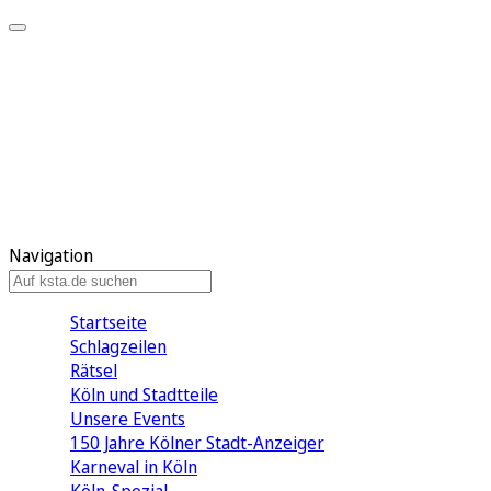
Mein KStA
Meine Artikel
Meine Region
Meine Newsletter
Mein KStA PLUS
Mein E-Paper
Navigation
Startseite
Schlagzeilen
Rätsel
Köln und Stadtteile
Unsere Events
150 Jahre Kölner Stadt-Anzeiger
Karneval in Köln