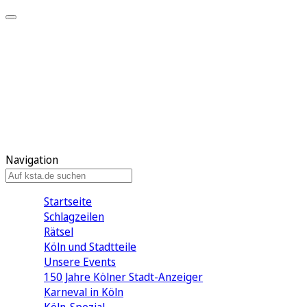
Mein KStA
Meine Artikel
Meine Region
Meine Newsletter
Mein KStA PLUS
Mein E-Paper
Navigation
Startseite
Schlagzeilen
Rätsel
Köln und Stadtteile
Unsere Events
150 Jahre Kölner Stadt-Anzeiger
Karneval in Köln