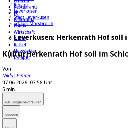
Freizeit
Region
Restaurants
Leverkusen
FC
Stadt Leverkusen
Panorama
Schloss Morsbroich
Politik
Wirtschaft
Leverkusen: Herkenrath Hof soll 
Kultur
Rätsel
Newsletter
Kultur
Herkenrath Hof soll im Schl
E-Paper
Von
Niklas Pinner
07.06.2026, 07:58 Uhr
5 min
Auf Google bevorzugen
Anhören