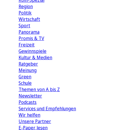
Köln-Spezial
Region
Politik
Wirtschaft
Sport
Panorama
Promis & TV
Freizeit
Gewinnspiele
Kultur & Medien
Ratgeber
Meinung
Green
Schule
Themen von A bis Z
Newsletter
Podcasts
Services und Empfehlungen
Wir helfen
Unsere Partner
E-Paper lesen