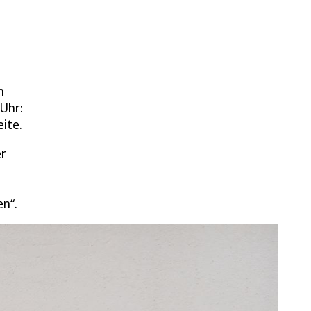
m
 Uhr:
ite.
er
en“.