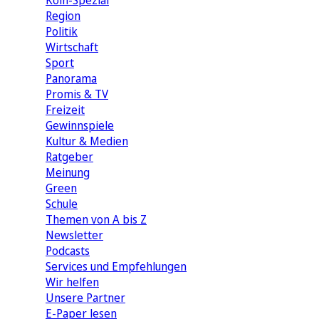
Köln-Spezial
Region
Politik
Wirtschaft
Sport
Panorama
Promis & TV
Freizeit
Gewinnspiele
Kultur & Medien
Ratgeber
Meinung
Green
Schule
Themen von A bis Z
Newsletter
Podcasts
Services und Empfehlungen
Wir helfen
Unsere Partner
E-Paper lesen