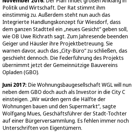
November 2016:
Der Plan findet großen Anklang in
Politik und Wirtschaft. Der Rat stimmt ihm
einstimmig zu. Außerdem steht nun auch das
Integrierte Handlungskonzept für Wiesdorf, dass
dem ganzen Stadtteil ein „neues Gesicht“ geben soll,
wie OB Uwe Richrath sagt. Zum Jahresende beenden
Geiger und Häusler ihre Projektbetreuung. Sie
warnen davor, auch das „City-Büro“ zu schließen, das
geschieht dennoch. Die Federführung des Projekts
übernimmt jetzt der Gemeinnützige Bauvereins
Opladen (GBO).
Juni 2017:
Die Wohnungsbaugesellschaft WGL will nun
neben dem GBO doch auch als Investor in die City C
einsteigen. „Wir würden gern die Hälfte der
Wohnungen bauen und den Supermarkt“, sagte
Wolfgang Mues, Geschäftsführer der Stadt-Tochter
auf einer Bürgerversammlung. Es fehlen immer noch
Unterschriften von Eigentümern.