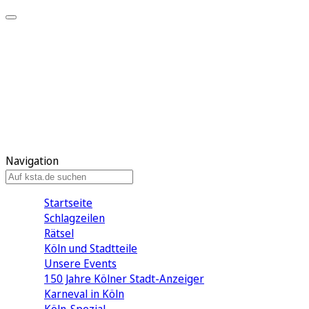
Mein KStA
Meine Artikel
Meine Region
Meine Newsletter
Mein KStA PLUS
Mein E-Paper
Navigation
Startseite
Schlagzeilen
Rätsel
Köln und Stadtteile
Unsere Events
150 Jahre Kölner Stadt-Anzeiger
Karneval in Köln