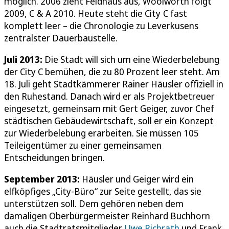
möglich. 2006 zieht Feldhaus aus, Woolworth folgt
2009, C & A 2010. Heute steht die City C fast
komplett leer – die Chronologie zu Leverkusens
zentralster Dauerbaustelle.
Juli 2013:
Die Stadt will sich um eine Wiederbelebung
der City C bemühen, die zu 80 Prozent leer steht. Am
18. Juli geht Stadtkämmerer Rainer Häusler offiziell in
den Ruhestand. Danach wird er als Projektbetreuer
eingesetzt, gemeinsam mit Gert Geiger, zuvor Chef
städtischen Gebäudewirtschaft, soll er ein Konzept
zur Wiederbelebung erarbeiten. Sie müssen 105
Teileigentümer zu einer gemeinsamen
Entscheidungen bringen.
September 2013:
Häusler und Geiger wird ein
elfköpfiges „City-Büro“ zur Seite gestellt, das sie
unterstützen soll. Dem gehören neben dem
damaligen Oberbürgermeister Reinhard Buchhorn
auch die Stadtratsmitglieder
Uwe Richrath
und Frank