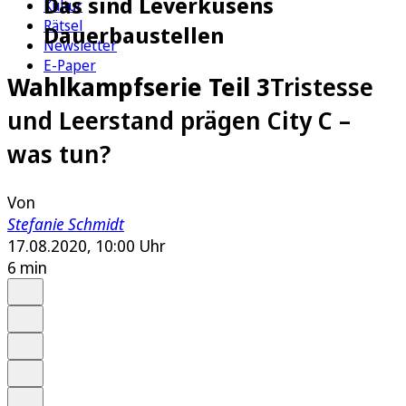
Das sind Leverkusens
Kultur
Rätsel
Dauerbaustellen
Newsletter
E-Paper
Wahlkampfserie Teil 3
Tristesse
und Leerstand prägen City C –
was tun?
Von
Stefanie Schmidt
17.08.2020, 10:00 Uhr
6 min
Auf Google bevorzugen
Anhören
Schrift
Merken
Drucken