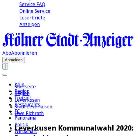
Service FAQ
Online Service
Leserbriefe
Anzeigen
Abo
Abonnieren
Anmelden
Köln
Startseite
Region
Region
Freizeit
Leverkusen
Restaurants
Stadt Leverkusen
FC
Uwe Richrath
Panorama
Politik
Leverkusen Kommunalwahl 2020:
Wirtschaft