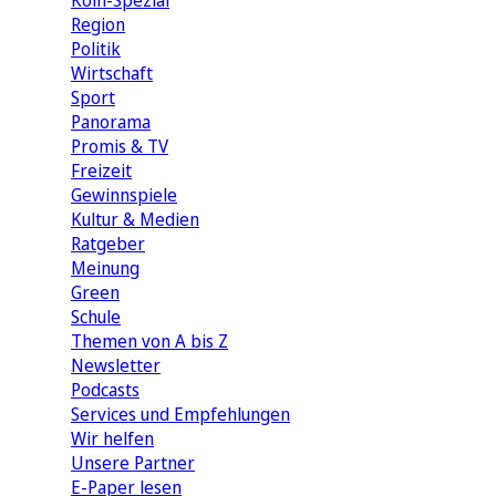
Köln-Spezial
Region
Politik
Wirtschaft
Sport
Panorama
Promis & TV
Freizeit
Gewinnspiele
Kultur & Medien
Ratgeber
Meinung
Green
Schule
Themen von A bis Z
Newsletter
Podcasts
Services und Empfehlungen
Wir helfen
Unsere Partner
E-Paper lesen