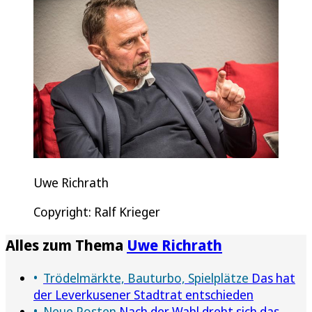
Uwe Richrath
Copyright: Ralf Krieger
Alles zum Thema
Uwe Richrath
Trödelmärkte, Bauturbo, Spielplätze
Das hat
der Leverkusener Stadtrat entschieden
Neue Posten
Nach der Wahl dreht sich das