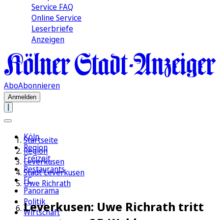
Service FAQ
Online Service
Leserbriefe
Anzeigen
Abo
Abonnieren
Anmelden
Köln
Startseite
Region
Region
Freizeit
Leverkusen
Restaurants
Stadt Leverkusen
FC
Uwe Richrath
Panorama
Politik
Leverkusen: Uwe Richrath tritt
Wirtschaft