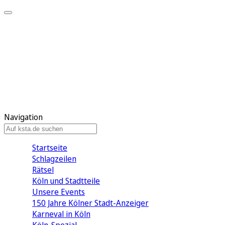
Mein KStA
Meine Artikel
Meine Region
Meine Newsletter
Mein KStA PLUS
Mein E-Paper
Navigation
Startseite
Schlagzeilen
Rätsel
Köln und Stadtteile
Unsere Events
150 Jahre Kölner Stadt-Anzeiger
Karneval in Köln