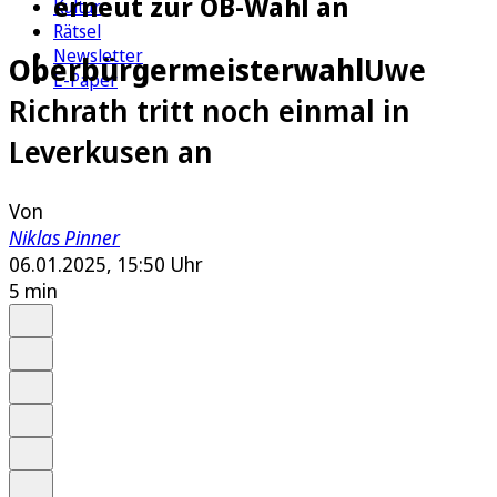
erneut zur OB-Wahl an
Kultur
Rätsel
Newsletter
Oberbürgermeisterwahl
Uwe
E-Paper
Richrath tritt noch einmal in
Leverkusen an
Von
Niklas Pinner
06.01.2025, 15:50 Uhr
5 min
Auf Google bevorzugen
Anhören
Schrift
Merken
Drucken
Teilen