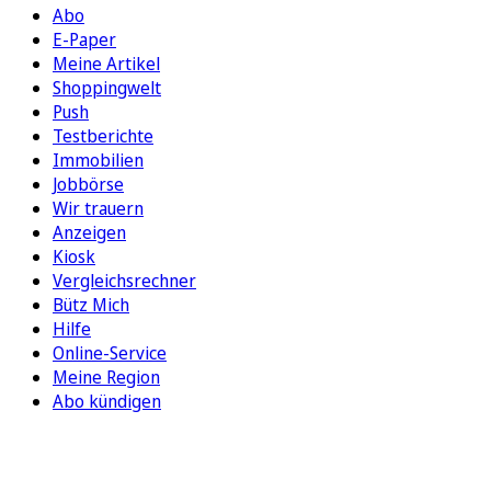
Abo
E-Paper
Meine Artikel
Shoppingwelt
Push
Testberichte
Immobilien
Jobbörse
Wir trauern
Anzeigen
Kiosk
Vergleichsrechner
Bütz Mich
Hilfe
Online-Service
Meine Region
Abo kündigen
FOLGEN SIE UNS
ENTDECKEN SIE UNSERE APP