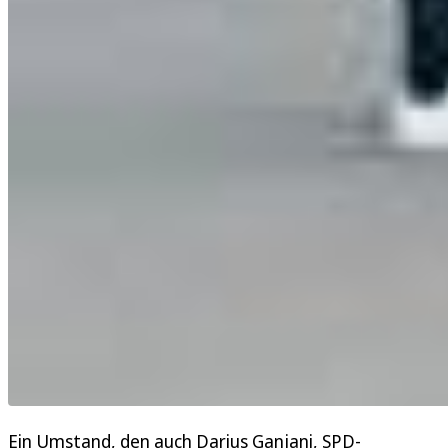
Ein Umstand, den auch Darius Ganjani, SPD-