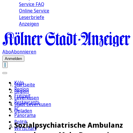
Service FAQ
Online Service
Leserbriefe
Anzeigen
Abo
Abonnieren
Anmelden
Köln
Startseite
Region
Region
Freizeit
Leverkusen
Restaurants
Stadt Leverkusen
FC
Opladen
Panorama
Politik
Sozialpsychiatrische Ambulanz
Wirtschaft