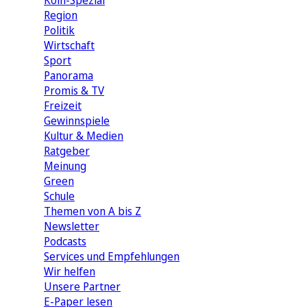
Köln-Spezial
Region
Politik
Wirtschaft
Sport
Panorama
Promis & TV
Freizeit
Gewinnspiele
Kultur & Medien
Ratgeber
Meinung
Green
Schule
Themen von A bis Z
Newsletter
Podcasts
Services und Empfehlungen
Wir helfen
Unsere Partner
E-Paper lesen