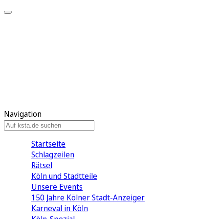
Mein KStA
Meine Artikel
Meine Region
Meine Newsletter
Mein KStA PLUS
Mein E-Paper
Navigation
Startseite
Schlagzeilen
Rätsel
Köln und Stadtteile
Unsere Events
150 Jahre Kölner Stadt-Anzeiger
Karneval in Köln