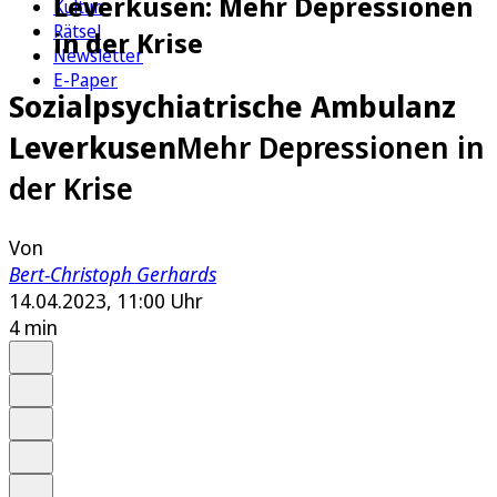
Leverkusen: Mehr Depressionen
Kultur
Rätsel
in der Krise
Newsletter
E-Paper
Sozialpsychiatrische Ambulanz
Leverkusen
Mehr Depressionen in
der Krise
Von
Bert-Christoph Gerhards
14.04.2023, 11:00 Uhr
4 min
Auf Google bevorzugen
Anhören
Schrift
Merken
Drucken