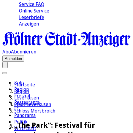
Service FAQ
Online Service
Leserbriefe
Anzeigen
Abo
Abonnieren
Anmelden
Köln
Startseite
Region
Region
Freizeit
Leverkusen
Restaurants
Stadt Leverkusen
FC
Schloss Morsbroich
Panorama
Politik
„The Park“: Festival für
Wirtschaft