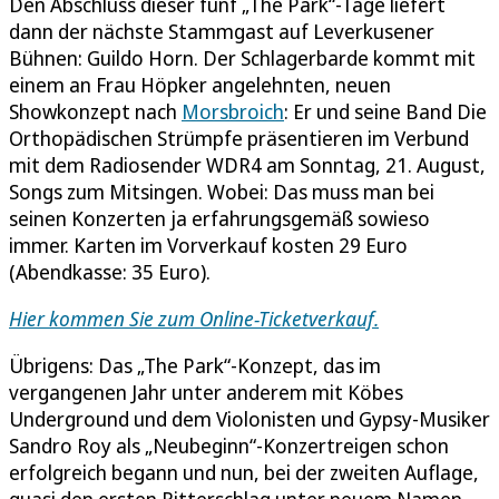
Den Abschluss dieser fünf „The Park“-Tage liefert
dann der nächste Stammgast auf Leverkusener
Bühnen: Guildo Horn. Der Schlagerbarde kommt mit
einem an Frau Höpker angelehnten, neuen
Showkonzept nach
Morsbroich
: Er und seine Band Die
Orthopädischen Strümpfe präsentieren im Verbund
mit dem Radiosender WDR4 am Sonntag, 21. August,
Songs zum Mitsingen. Wobei: Das muss man bei
seinen Konzerten ja erfahrungsgemäß sowieso
immer. Karten im Vorverkauf kosten 29 Euro
(Abendkasse: 35 Euro).
Hier kommen Sie zum Online-Ticketverkauf.
Übrigens: Das „The Park“-Konzept, das im
vergangenen Jahr unter anderem mit Köbes
Underground und dem Violonisten und Gypsy-Musiker
Sandro Roy als „Neubeginn“-Konzertreigen schon
erfolgreich begann und nun, bei der zweiten Auflage,