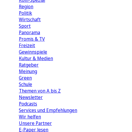
Köln-Spezial
Region
Politik
Wirtschaft
Sport
Panorama
Promis & TV
Freizeit
Gewinnspiele
Kultur & Medien
Ratgeber
Meinung
Green
Schule
Themen von A bis Z
Newsletter
Podcasts
Services und Empfehlungen
Wir helfen
Unsere Partner
E-Paper lesen