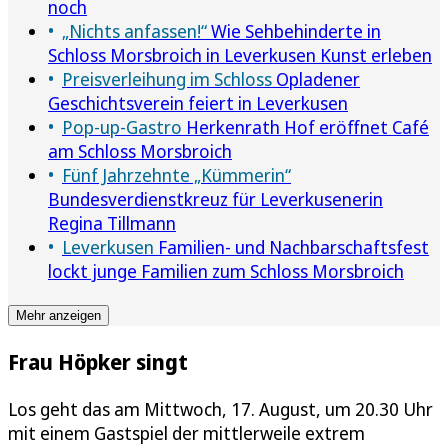
noch
„Nichts anfassen!“
Wie Sehbehinderte in
Schloss Morsbroich in Leverkusen Kunst erleben
Preisverleihung im Schloss
Opladener
Geschichtsverein feiert in Leverkusen
Pop-up-Gastro
Herkenrath Hof eröffnet Café
am Schloss Morsbroich
Fünf Jahrzehnte „Kümmerin“
Bundesverdienstkreuz für Leverkusenerin
Regina Tillmann
Leverkusen
Familien- und Nachbarschaftsfest
lockt junge Familien zum Schloss Morsbroich
Mehr anzeigen
Frau Höpker singt
Los geht das am Mittwoch, 17. August, um 20.30 Uhr
mit einem Gastspiel der mittlerweile extrem