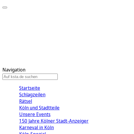
Mein KStA
Meine Artikel
Meine Region
Meine Newsletter
Mein KStA PLUS
Mein E-Paper
Navigation
Startseite
Schlagzeilen
Rätsel
Köln und Stadtteile
Unsere Events
150 Jahre Kölner Stadt-Anzeiger
Karneval in Köln