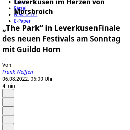
Leverkusen im Herzen von
Kultur
Rätsel
Morsbroich
Newsletter
E-Paper
„The Park“ in Leverkusen
Finale
des neuen Festivals am Sonntag
mit Guildo Horn
Von
Frank Weiffen
06.08.2022, 06:00 Uhr
4 min
Auf Google bevorzugen
Anhören
Schrift
Merken
Drucken