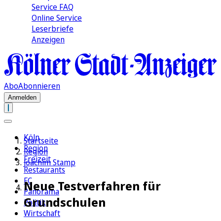
Service FAQ
Online Service
Leserbriefe
Anzeigen
Abo
Abonnieren
Anmelden
Köln
Startseite
Region
Region
Freizeit
Joachim Stamp
Restaurants
FC
Neue Testverfahren für
Panorama
Grundschulen
Politik
Wirtschaft