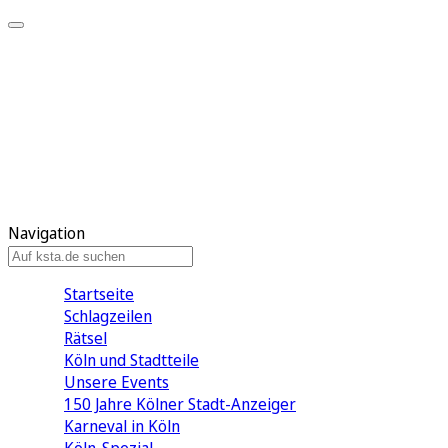
Mein KStA
Meine Artikel
Meine Region
Meine Newsletter
Mein KStA PLUS
Mein E-Paper
Navigation
Startseite
Schlagzeilen
Rätsel
Köln und Stadtteile
Unsere Events
150 Jahre Kölner Stadt-Anzeiger
Karneval in Köln