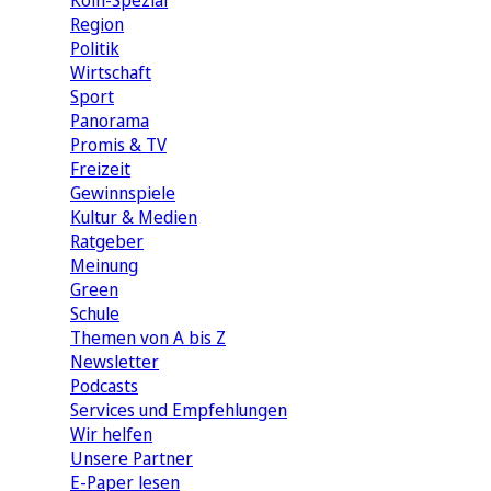
Köln-Spezial
Region
Politik
Wirtschaft
Sport
Panorama
Promis & TV
Freizeit
Gewinnspiele
Kultur & Medien
Ratgeber
Meinung
Green
Schule
Themen von A bis Z
Newsletter
Podcasts
Services und Empfehlungen
Wir helfen
Unsere Partner
E-Paper lesen