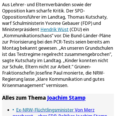
Aus Lehrer- und Elternverbänden sowie der
Opposition kam scharfe Kritik. Der SPD-
Oppositionsführer im Landtag, Thomas Kutschaty,
warf Schulministerin Yvonne Gebauer (FDP) und
Ministerpräsident
Hendrik Wüst
(CDU) ein
„Kommunikationschaos” vor. Die Bund-Länder-Pläne
zur Priorisierung bei den PCR-Tests seien bereits am
Montag bekannt gewesen. „An unseren Grundschulen
ist das Testregime regelrecht zusammengebrochen”,
sagte Kutschaty im Landtag. „Kinder konnten nicht
zur Schule, Eltern nicht zur Arbeit.” Grünen-
Fraktionschefin Josefine Paul monierte, die NRW-
Regierung lasse „klare Kommunikation und gutes
Krisenmanagement” vermissen.
Alles zum Thema
Joachim Stamp
Ex-NRW-Flüchtlingsminister
Von Merz
geschasst – aber FDP-Poltiker Joachim Stamp