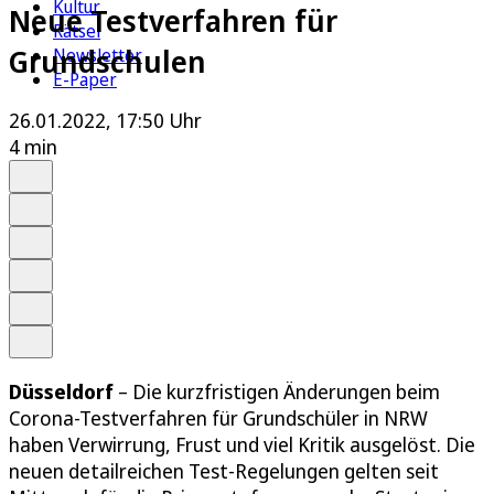
Kultur
Neue Testverfahren für
Rätsel
Grundschulen
Newsletter
E-Paper
26.01.2022, 17:50 Uhr
4 min
Auf Google bevorzugen
Anhören
Schrift
Merken
Drucken
Teilen
Düsseldorf
– Die kurzfristigen Änderungen beim
Corona-Testverfahren für Grundschüler in NRW
haben Verwirrung, Frust und viel Kritik ausgelöst. Die
neuen detailreichen Test-Regelungen gelten seit