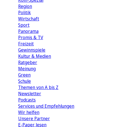
Köln-Spezial
Region
Politik
Wirtschaft
Sport
Panorama
Promis & TV
Freizeit
Gewinnspiele
Kultur & Medien
Ratgeber
Meinung
Green
Schule
Themen von A bis Z
Newsletter
Podcasts
Services und Empfehlungen
Wir helfen
Unsere Partner
E-Paper lesen