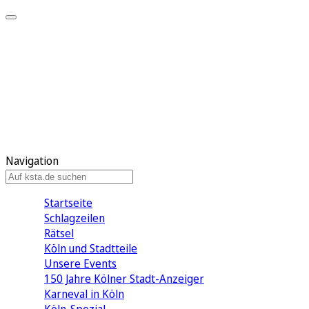
Mein KStA
Meine Artikel
Meine Region
Meine Newsletter
Mein KStA PLUS
Mein E-Paper
Navigation
Startseite
Schlagzeilen
Rätsel
Köln und Stadtteile
Unsere Events
150 Jahre Kölner Stadt-Anzeiger
Karneval in Köln