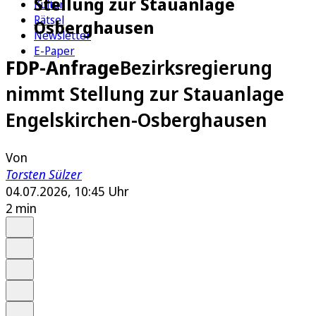
Stellung zur Stauanlage
Kultur
Rätsel
Osberghausen
Newsletter
E-Paper
FDP-Anfrage
Bezirksregierung
nimmt Stellung zur Stauanlage
Engelskirchen-Osberghausen
Von
Torsten Sülzer
04.07.2026, 10:45 Uhr
2 min
Auf Google bevorzugen
Anhören
Schrift
Merken
Drucken