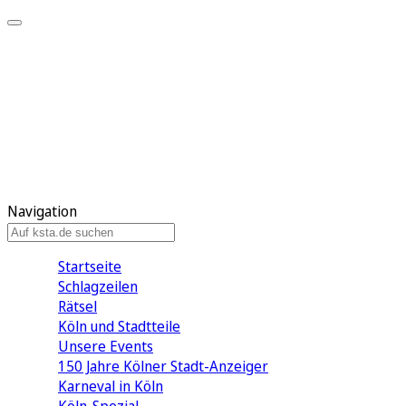
Mein KStA
Meine Artikel
Meine Region
Meine Newsletter
Mein KStA PLUS
Mein E-Paper
Navigation
Startseite
Schlagzeilen
Rätsel
Köln und Stadtteile
Unsere Events
150 Jahre Kölner Stadt-Anzeiger
Karneval in Köln