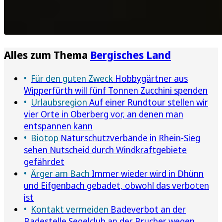
Alles zum Thema
Bergisches Land
Für den guten Zweck
Hobbygärtner aus
Wipperfürth will fünf Tonnen Zucchini spenden
Urlaubsregion
Auf einer Rundtour stellen wir
vier Orte in Oberberg vor, an denen man
entspannen kann
Biotop
Naturschutzverbände in Rhein-Sieg
sehen Nutscheid durch Windkraftgebiete
gefährdet
Ärger am Bach
Immer wieder wird in Dhünn
und Eifgenbach gebadet, obwohl das verboten
ist
Kontakt vermeiden
Badeverbot an der
Badestelle Segelclub an der Brucher wegen