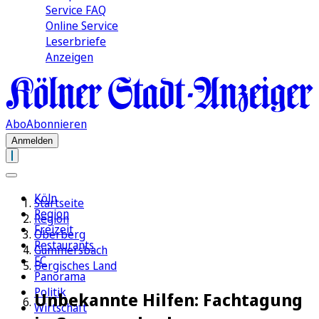
Service FAQ
Online Service
Leserbriefe
Anzeigen
Abo
Abonnieren
Anmelden
Köln
Startseite
Region
Region
Freizeit
Oberberg
Restaurants
Gummersbach
FC
Bergisches Land
Panorama
Politik
Unbekannte Hilfen: Fachtagung
Wirtschaft