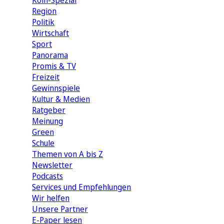
Köln-Spezial
Region
Politik
Wirtschaft
Sport
Panorama
Promis & TV
Freizeit
Gewinnspiele
Kultur & Medien
Ratgeber
Meinung
Green
Schule
Themen von A bis Z
Newsletter
Podcasts
Services und Empfehlungen
Wir helfen
Unsere Partner
E-Paper lesen