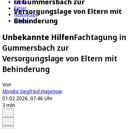
in Gummersbach zur
Kultur
Rätsel
Versorgungslage von Eltern mit
Newsletter
Behinderung
E-Paper
Unbekannte Hilfen
Fachtagung in
Gummersbach zur
Versorgungslage von Eltern mit
Behinderung
Von
Monika Siegfried-Hagenow
01.02.2026, 07:46 Uhr
3 min
Auf Google bevorzugen
Anhören
Schrift