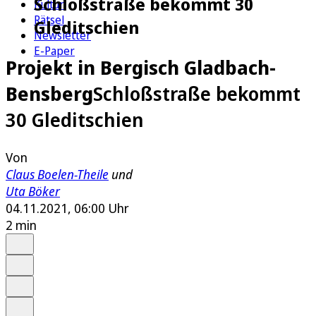
Schloßstraße bekommt 30
Kultur
Rätsel
Gleditschien
Newsletter
E-Paper
Projekt in Bergisch Gladbach-
Bensberg
Schloßstraße bekommt
30 Gleditschien
Von
Claus Boelen-Theile
und
Uta Böker
04.11.2021, 06:00 Uhr
2 min
Auf Google bevorzugen
Anhören
Schrift
Merken