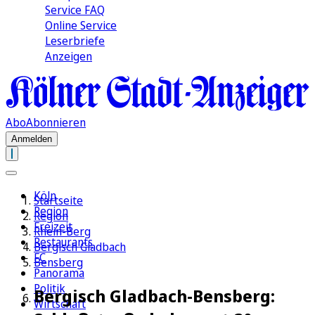
Service FAQ
Online Service
Leserbriefe
Anzeigen
Abo
Abonnieren
Anmelden
Köln
Startseite
Region
Region
Freizeit
Rhein-Berg
Restaurants
Bergisch Gladbach
FC
Bensberg
Panorama
Politik
Bergisch Gladbach-Bensberg:
Wirtschaft