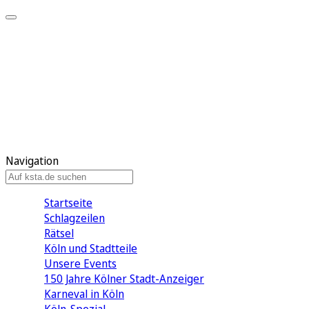
Mein KStA
Meine Artikel
Meine Region
Meine Newsletter
Mein KStA PLUS
Mein E-Paper
Navigation
Startseite
Schlagzeilen
Rätsel
Köln und Stadtteile
Unsere Events
150 Jahre Kölner Stadt-Anzeiger
Karneval in Köln