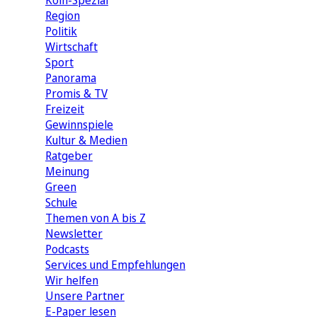
Köln-Spezial
Region
Politik
Wirtschaft
Sport
Panorama
Promis & TV
Freizeit
Gewinnspiele
Kultur & Medien
Ratgeber
Meinung
Green
Schule
Themen von A bis Z
Newsletter
Podcasts
Services und Empfehlungen
Wir helfen
Unsere Partner
E-Paper lesen