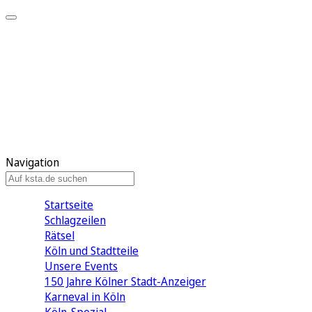
Mein KStA
Meine Artikel
Meine Region
Meine Newsletter
Mein KStA PLUS
Mein E-Paper
Navigation
Startseite
Schlagzeilen
Rätsel
Köln und Stadtteile
Unsere Events
150 Jahre Kölner Stadt-Anzeiger
Karneval in Köln