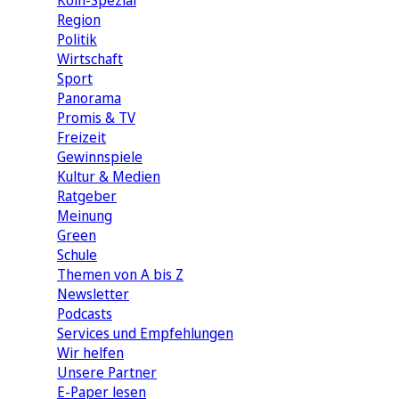
Köln-Spezial
Region
Politik
Wirtschaft
Sport
Panorama
Promis & TV
Freizeit
Gewinnspiele
Kultur & Medien
Ratgeber
Meinung
Green
Schule
Themen von A bis Z
Newsletter
Podcasts
Services und Empfehlungen
Wir helfen
Unsere Partner
E-Paper lesen