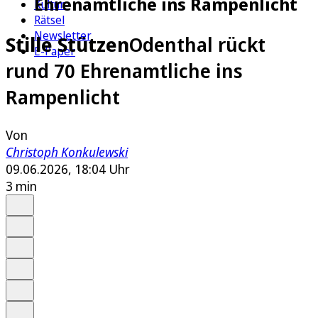
Ehrenamtliche ins Rampenlicht
Kultur
Rätsel
Newsletter
Stille Stützen
Odenthal rückt
E-Paper
rund 70 Ehrenamtliche ins
Rampenlicht
Von
Christoph Konkulewski
09.06.2026, 18:04 Uhr
3 min
Auf Google bevorzugen
Anhören
Schrift
Merken
Drucken
Teilen