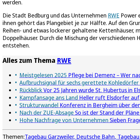
werden.
Die Stadt Bedburg und das Unternehmen
RWE
Power e
ihnen gehört das Plangebiet je zur Hälfte. Auf den G
Reihen- und etwas lockerer gehaltene Kettenhäuser, 
Doppelhäuser. Durch die Mischung der verschiedenen 
entstehen.
Alles zum Thema
RWE
Meistgelesen 2025
Pflege bei Demenz – Wer nac
Aufbruchsignal für sechs gerettete Kohledörfer
Rückblick
Vor 25 Jahren wurde St. Hubertus in El
Kampfansage ans Land
Heller ruft Elsdorfer auf,
Strukturwandel
Konferenz in Bergheim über de
Nach der ZUE-Absage
So ist der Stand der Plän
Hohe Nachfrage von Unternehmen
Sieben Frag
Themen:
Tagebau Garzweiler
Deutsche Bahn
Tagebau