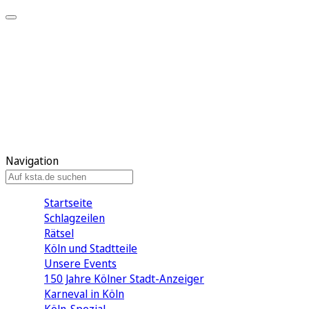
Mein KStA
Meine Artikel
Meine Region
Meine Newsletter
Mein KStA PLUS
Mein E-Paper
Navigation
Startseite
Schlagzeilen
Rätsel
Köln und Stadtteile
Unsere Events
150 Jahre Kölner Stadt-Anzeiger
Karneval in Köln