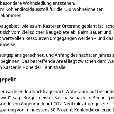
e besondere Wohnsiedlung entstehen.
eim Kohlendioxidausstoß für die 130 Wohneinheiten.
 bekommen.
Baugebiet, wie es am Kasterer Ortsrand geplant ist, sch
t sich vom Ziel solcher Baugebiete ab: Beim Bauen und
mit wertvollen Ressourcen umgegangen werden – und das
auweise.
ungsplans gerechnet, und Anfang des nächsten Jahres s
beginnen. Das betreffende Areal liegt zwischen dem Wa
Kaster in Höhe der Tennishalle.
gepeilt
die der wachsenden Nachfrage nach Wohnraum auf besond
 wird“, sagt Bürgermeister Sascha Solbach. In Bedburg 
esonderem Augenmerk auf CO2-Neutralität umgesetzt. 
nsparung von mindestens 50 Prozent Kohlendioxid erziel