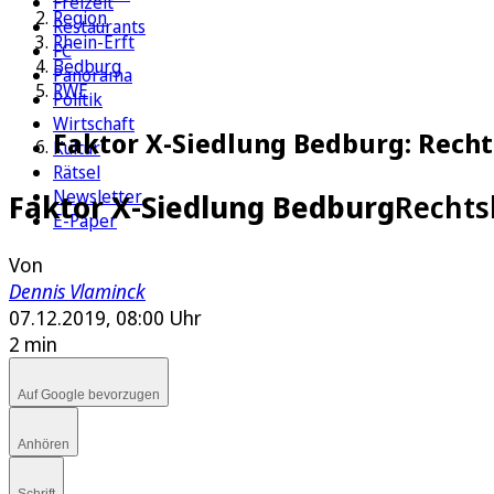
Freizeit
Region
Restaurants
Rhein-Erft
FC
Bedburg
Panorama
RWE
Politik
Wirtschaft
Faktor X-Siedlung Bedburg: Recht
Kultur
Rätsel
Newsletter
Faktor X-Siedlung Bedburg
Rechts
E-Paper
Von
Dennis Vlaminck
07.12.2019, 08:00 Uhr
2 min
Auf Google bevorzugen
Anhören