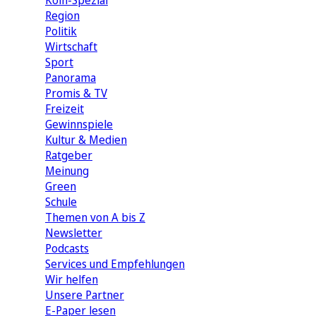
Köln-Spezial
Region
Politik
Wirtschaft
Sport
Panorama
Promis & TV
Freizeit
Gewinnspiele
Kultur & Medien
Ratgeber
Meinung
Green
Schule
Themen von A bis Z
Newsletter
Podcasts
Services und Empfehlungen
Wir helfen
Unsere Partner
E-Paper lesen