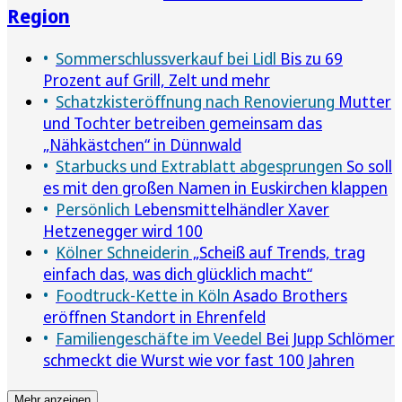
Region
Sommerschlussverkauf bei Lidl
Bis zu 69
Prozent auf Grill, Zelt und mehr
Schatzkisteröffnung nach Renovierung
Mutter
und Tochter betreiben gemeinsam das
„Nähkästchen“ in Dünnwald
Starbucks und Extrablatt abgesprungen
So soll
es mit den großen Namen in Euskirchen klappen
Persönlich
Lebensmittelhändler Xaver
Hetzenegger wird 100
Kölner Schneiderin
„Scheiß auf Trends, trag
einfach das, was dich glücklich macht“
Foodtruck-Kette in Köln
Asado Brothers
eröffnen Standort in Ehrenfeld
Familiengeschäfte im Veedel
Bei Jupp Schlömer
schmeckt die Wurst wie vor fast 100 Jahren
Mehr anzeigen