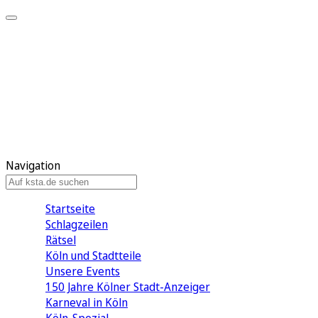
Mein KStA
Meine Artikel
Meine Region
Meine Newsletter
Mein KStA PLUS
Mein E-Paper
Navigation
Startseite
Schlagzeilen
Rätsel
Köln und Stadtteile
Unsere Events
150 Jahre Kölner Stadt-Anzeiger
Karneval in Köln