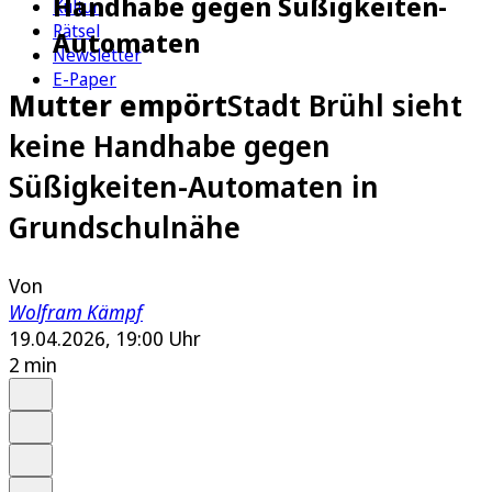
Handhabe gegen Süßigkeiten-
Kultur
Rätsel
Automaten
Newsletter
E-Paper
Mutter empört
Stadt Brühl sieht
keine Handhabe gegen
Süßigkeiten-Automaten in
Grundschulnähe
Von
Wolfram Kämpf
19.04.2026, 19:00 Uhr
2 min
Auf Google bevorzugen
Anhören
Schrift
Merken