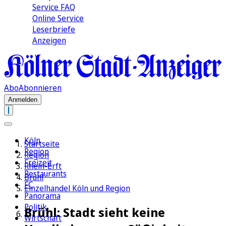
Service FAQ
Online Service
Leserbriefe
Anzeigen
Abo
Abonnieren
Anmelden
Köln
Startseite
Region
Region
Freizeit
Rhein-Erft
Restaurants
Brühl
FC
Einzelhandel Köln und Region
Panorama
Politik
Brühl: Stadt sieht keine
Wirtschaft