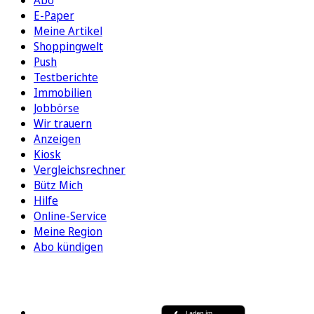
E-Paper
Meine Artikel
Shoppingwelt
Push
Testberichte
Immobilien
Jobbörse
Wir trauern
Anzeigen
Kiosk
Vergleichsrechner
Bütz Mich
Hilfe
Online-Service
Meine Region
Abo kündigen
FOLGEN SIE UNS
ENTDECKEN SIE UNSERE APP