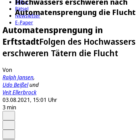
Hochwassers erschweren nach
Kultur
Rätsel
Automatensprengung die Flucht
Newsletter
E-Paper
Automatensprengung in
Erftstadt
Folgen des Hochwassers
erschweren Tätern die Flucht
Von
Ralph Jansen
,
Udo Beißel
und
Veit Ellerbrock
03.08.2021, 15:01 Uhr
3 min
Auf Google bevorzugen
Anhören
Schrift