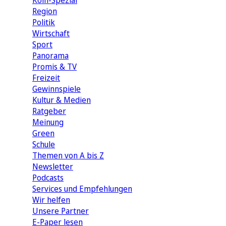
Köln-Spezial
Region
Politik
Wirtschaft
Sport
Panorama
Promis & TV
Freizeit
Gewinnspiele
Kultur & Medien
Ratgeber
Meinung
Green
Schule
Themen von A bis Z
Newsletter
Podcasts
Services und Empfehlungen
Wir helfen
Unsere Partner
E-Paper lesen