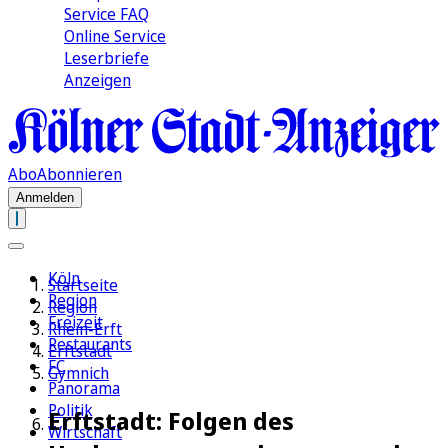
Service FAQ
Online Service
Leserbriefe
Anzeigen
Abo
Abonnieren
Anmelden
Köln
Startseite
Region
Region
Freizeit
Rhein-Erft
Restaurants
Erftstadt
FC
Gymnich
Panorama
Politik
Erftstadt: Folgen des
Wirtschaft