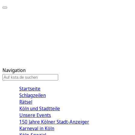
Mein KStA
Meine Artikel
Meine Region
Meine Newsletter
Mein KStA PLUS
Mein E-Paper
Navigation
Startseite
Schlagzeilen
Rätsel
Köln und Stadtteile
Unsere Events
150 Jahre Kölner Stadt-Anzeiger
Karneval in Köln