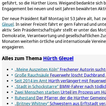
geführt, so die Hürther Lions. Weigand bedankte sich 
Engagement bei neuen und seit Jahren bewährten Akti
Der neue Präsident Ralf Montag ist 53 Jahre alt, hat z
Gleuel
. In seiner Freizeit fährt er gern Fahrrad und u
aktiv. Sein Präsidentschaftsjahr stellt er unter das Mott
Demokratie, Verantwortung und gesellschaftlichen Z
Monaten weiterhin örtliche und internationale Verein
engagieren.
Alles zum Thema
Hürth Gleuel
„Meine Auszeiten Köln“
Frechener Autorin sucht
Große Rauchsäule
Feuerwehr löscht Dachbrand 
Seit 2014 im Amt
Hürth verlängert mit Feuerw
„Stadt in Schockstarre“
BMW-Fahrer nach tödliche
Zwei Menschen starben
Urteil im Prozess um Hü
Ruhestand
Der Pfarrer, der die Hürther Gemein
„Britney Whitney“
Schwestern aus Erftstadt vera