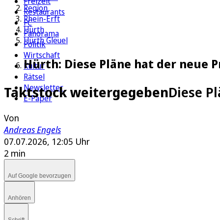
Freizeit
Region
Restaurants
Rhein-Erft
FC
Hürth
Panorama
Hürth Gleuel
Politik
Wirtschaft
Hürth: Diese Pläne hat der neue P
Kultur
Rätsel
Newsletter
Taktstock weitergegeben
Diese Pl
E-Paper
Von
Andreas Engels
07.07.2026, 12:05 Uhr
2 min
Auf Google bevorzugen
Anhören