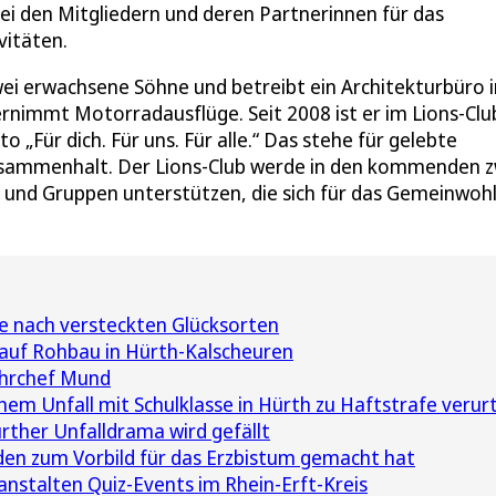
bei den Mitgliedern und deren Partnerinnen für das
vitäten.
wei erwachsene Söhne und betreibt ein Architekturbüro i
nternimmt Motorradausflüge. Seit 2008 ist er im Lions-Clu
o „Für dich. Für uns. Für alle.“ Das stehe für gelebte
usammenhalt. Der Lions-Club werde in den kommenden z
e und Gruppen unterstützen, die sich für das Gemeinwoh
e nach versteckten Glücksorten
auf Rohbau in Hürth-Kalscheuren
ehrchef Mund
m Unfall mit Schulklasse in Hürth zu Haftstrafe verurt
rther Unfalldrama wird gefällt
den zum Vorbild für das Erzbistum gemacht hat
nstalten Quiz-Events im Rhein-Erft-Kreis