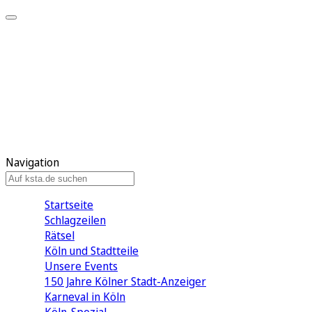
Mein KStA
Meine Artikel
Meine Region
Meine Newsletter
Mein KStA PLUS
Mein E-Paper
Navigation
Startseite
Schlagzeilen
Rätsel
Köln und Stadtteile
Unsere Events
150 Jahre Kölner Stadt-Anzeiger
Karneval in Köln