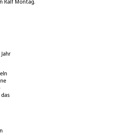
n Ralf Montag.
 Jahr
eln
ine
-
 das
en