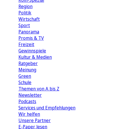
Köln-Spezial
Region
Politik
Wirtschaft
Sport
Panorama
Promis & TV
Freizeit
Gewinnspiele
Kultur & Medien
Ratgeber
Meinung
Green
Schule
Themen von A bis Z
Newsletter
Podcasts
Services und Empfehlungen
Wir helfen
Unsere Partner
E-Paper lesen