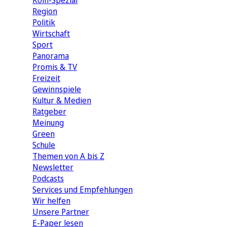
Köln-Spezial
Region
Politik
Wirtschaft
Sport
Panorama
Promis & TV
Freizeit
Gewinnspiele
Kultur & Medien
Ratgeber
Meinung
Green
Schule
Themen von A bis Z
Newsletter
Podcasts
Services und Empfehlungen
Wir helfen
Unsere Partner
E-Paper lesen