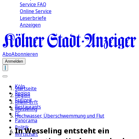
Service FAQ
Online Service
Leserbriefe
Anzeigen
Abo
Abonnieren
Anmelden
Köln
Startseite
Region
Region
Freizeit
Rhein-Erft
Restaurants
Wesseling
FC
Hochwasser, Überschwemmung und Flut
Panorama
Politik
In Wesseling entsteht ein
Wirtschaft