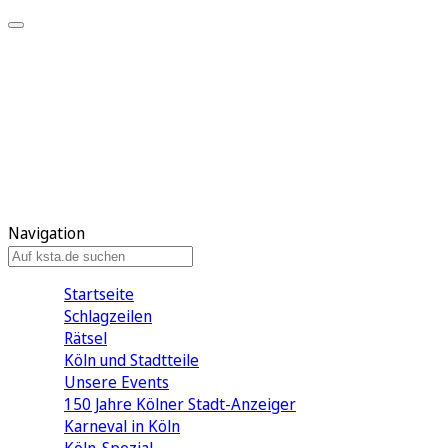
Mein KStA
Meine Artikel
Meine Region
Meine Newsletter
Mein KStA PLUS
Mein E-Paper
Navigation
Startseite
Schlagzeilen
Rätsel
Köln und Stadtteile
Unsere Events
150 Jahre Kölner Stadt-Anzeiger
Karneval in Köln