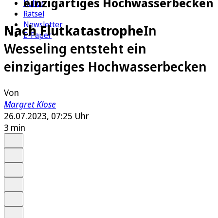
einzigartiges Hochwasserbecken
Kultur
Rätsel
Newsletter
Nach Flutkatastrophe
In
E-Paper
Wesseling entsteht ein
einzigartiges Hochwasserbecken
Von
Margret Klose
26.07.2023, 07:25 Uhr
3 min
Auf Google bevorzugen
Anhören
Schrift
Merken
Drucken
Teilen