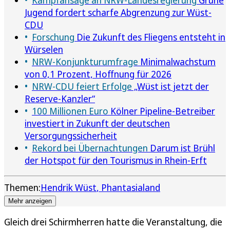
Jugend fordert scharfe Abgrenzung zur Wüst-
CDU
Forschung
Die Zukunft des Fliegens entsteht in
Würselen
NRW-Konjunkturumfrage
Minimalwachstum
von 0,1 Prozent, Hoffnung für 2026
NRW-CDU feiert Erfolge
„Wüst ist jetzt der
Reserve-Kanzler“
100 Millionen Euro
Kölner Pipeline-Betreiber
investiert in Zukunft der deutschen
Versorgungssicherheit
Rekord bei Übernachtungen
Darum ist Brühl
der Hotspot für den Tourismus in Rhein-Erft
Themen:
Hendrik Wüst
Phantasialand
Mehr anzeigen
Gleich drei Schirmherren hatte die Veranstaltung, die