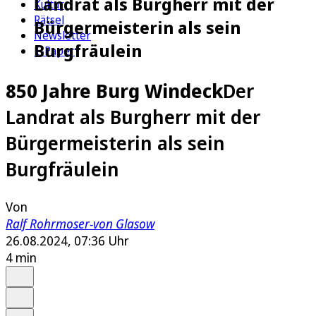
Landrat als Burgherr mit der
Kultur
Rätsel
Bürgermeisterin als sein
Newsletter
Burgfräulein
E-Paper
850 Jahre Burg Windeck
Der
Landrat als Burgherr mit der
Bürgermeisterin als sein
Burgfräulein
Von
Ralf Rohrmoser-von Glasow
26.08.2024, 07:36 Uhr
4 min
Auf Google bevorzugen
Anhören
Schrift