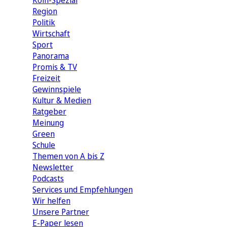
Köln-Spezial
Region
Politik
Wirtschaft
Sport
Panorama
Promis & TV
Freizeit
Gewinnspiele
Kultur & Medien
Ratgeber
Meinung
Green
Schule
Themen von A bis Z
Newsletter
Podcasts
Services und Empfehlungen
Wir helfen
Unsere Partner
E-Paper lesen