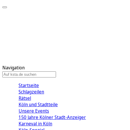
Mein KStA
Meine Artikel
Meine Region
Meine Newsletter
Mein KStA PLUS
Mein E-Paper
Navigation
Startseite
Schlagzeilen
Rätsel
Köln und Stadtteile
Unsere Events
150 Jahre Kölner Stadt-Anzeiger
Karneval in Köln