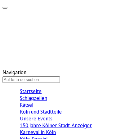
Mein KStA
Meine Artikel
Meine Region
Meine Newsletter
Mein KStA PLUS
Mein E-Paper
Navigation
Startseite
Schlagzeilen
Rätsel
Köln und Stadtteile
Unsere Events
150 Jahre Kölner Stadt-Anzeiger
Karneval in Köln