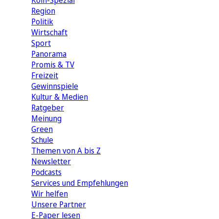
Köln-Spezial
Region
Politik
Wirtschaft
Sport
Panorama
Promis & TV
Freizeit
Gewinnspiele
Kultur & Medien
Ratgeber
Meinung
Green
Schule
Themen von A bis Z
Newsletter
Podcasts
Services und Empfehlungen
Wir helfen
Unsere Partner
E-Paper lesen