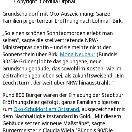
Copyright: Cordula Orphal
Grundschuldorf mit Öko-Auszeichnung: Ganze
Familien pilgerten zur Eröffnung nach Lohmar-Birk.
„So einen schönen Sonntagmorgen erlebt man
selten“, sagte die stellvertretende NRW-
Ministerpräsidentin – und sie meinte nicht den
Sonnenschein über Birk.
Mona Neubaur
(Bündnis
90/Die Grünen) lobte das gelungene, neue
Grundschulgebäude, das sowohl im Kosten- wie im
Zeitrahmen geblieben sei, als zukunftsweisend: „Ein
Leuchtturm, der weit über NRW hinausstrahlt.“
Rund 800 Bürger waren der Einladung der Stadt zur
Eröffnungsfeier gefolgt, ganze Familien pilgerten
zum
Öko-Schuldorf am Ortsrand
, ausgezeichnet mit
dem Nachhaltigkeitsstandard in Gold. „Mit diesem
Gebäude setzen wir neue Maßstäbe“, sagte
Bürgermeisterin Claudia Wieja (Bündnis 90/Die