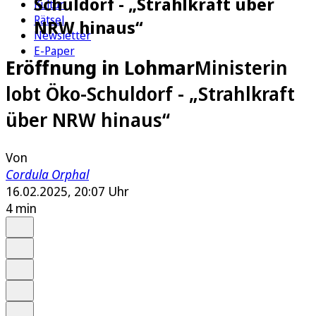
Schuldorf - „Strahlkraft über
Kultur
Rätsel
NRW hinaus“
Newsletter
E-Paper
Eröffnung in Lohmar
Ministerin
lobt Öko-Schuldorf - „Strahlkraft
über NRW hinaus“
Von
Cordula Orphal
16.02.2025, 20:07 Uhr
4 min
Auf Google bevorzugen
Anhören
Schrift
Merken
Drucken