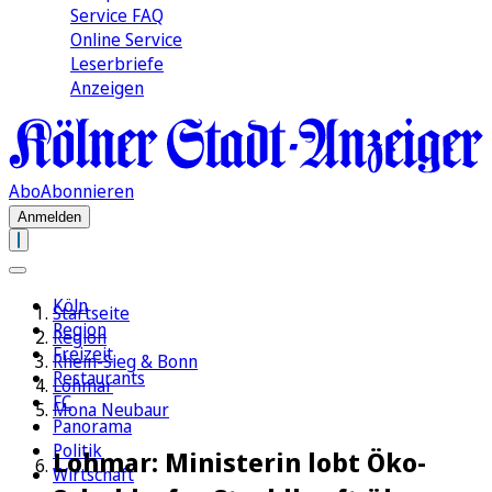
Service FAQ
Online Service
Leserbriefe
Anzeigen
Abo
Abonnieren
Anmelden
Köln
Startseite
Region
Region
Freizeit
Rhein-Sieg & Bonn
Restaurants
Lohmar
FC
Mona Neubaur
Panorama
Politik
Lohmar: Ministerin lobt Öko-
Wirtschaft